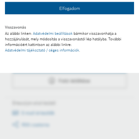
Elfogadom
Fotó letöltése
Visszavonás
Az alábbi linken:
Adatvédelmi beállítások
bármikor visszavonhatja a
hozzájárulását, mely módosítás a visszavonástól lép hatályba. További
információért kattintson az alábbi linkre:
Műveletek
Adatvédelmi tájékoztató / céges információk
.
Fotó a kosárba
Fotó letöltése
Értesüljön első kézből
E-mail értesítők
RSS csatorna