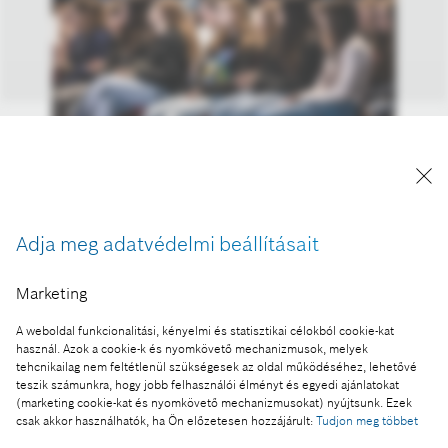
A Bosch középiskolai nyílt napján rendezett
előadásokon és workshopokon ötszáz fiatal vett
részt.
Adja meg adatvédelmi beállításait
A kép "Forrás: Bosch" megjelöléssel a sajtó
számára díjmentesen felhasználható.
Marketing
Ennek a sajtóközleménynek a része:
A weboldal funkcionalitási, kényelmi és statisztikai célokból cookie-kat
Iskolába ment a Bosch
használ. Azok a cookie-k és nyomkövető mechanizmusok, melyek
tehcnikailag nem feltétlenül szükségesek az oldal működéséhez, lehetővé
teszik számunkra, hogy jobb felhasználói élményt és egyedi ajánlatokat
(marketing cookie-kat és nyomkövető mechanizmusokat) nyújtsunk. Ezek
csak akkor használhatók, ha Ön előzetesen hozzájárult:
Tudjon meg többet
Fotó a kosárba