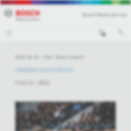
Bosch Media Service
0
2025. 03. 31.
Fotó
Bosch csoport
Iskolába ment a Bosch
Fotó ID: 1802