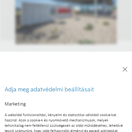
A Robert Bosch Automotive Steering Kft., amely a
világ több mint száz járműgyártójának – többek
között elektromos meghajtású és önvezető
járművekhez – szállít kormányműveket és
alkatrészeket a folyamatban lévő beruházásainak
Adja meg adatvédelmi beállításait
köszönhetően a következő években jelentősen
növeli gyártókapacitását.
Marketing
A kép "Forrás: Bosch" megjelöléssel a sajtó
számára díjmentesen felhasználható.
A weboldal funkcionalitási, kényelmi és statisztikai célokból cookie-kat
használ. Azok a cookie-k és nyomkövető mechanizmusok, melyek
tehcnikailag nem feltétlenül szükségesek az oldal működéséhez, lehetővé
Ennek a sajtóközleménynek a része:
teszik számunkra, hogy jobb felhasználói élményt és egyedi ajánlatokat