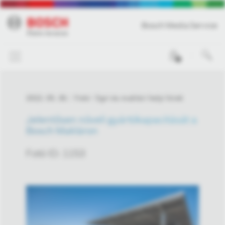
Bosch Media Service
0
2022. 05. 30.
Fotó
Egri és maklári helyi hírek
Jelentősen növeli gyártókapacitását a
Bosch Makláron
Fotó ID: 1153