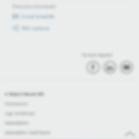
Értesüljön első kézből
E-mail értesítők
RSS csatorna
Tartson lépést!
© Robert Bosch Kft.
Impresszum
Jogi nyilatkozat
Adatvédelem
Adatvédelmi beállítások