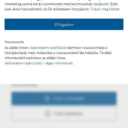
Jelentősen növeli gyártókapacitását a Bosch
(marketing cookie-kat és nyomkövető mechanizmusokat) nyújtsunk. Ezek
csak akkor használhatók, ha Ön előzetesen hozzájárult:
Tudjon meg többet
Makláron
Elfogadom
Fotó a kosárba
Visszavonás
Az alábbi linken:
Adatvédelmi beállítások
bármikor visszavonhatja a
hozzájárulását, mely módosítás a visszavonástól lép hatályba. További
Fotó letöltése
információért kattintson az alábbi linkre:
Adatvédelmi tájékoztató / céges információk
.
Műveletek
Fotó a kosárba
Fotó letöltése