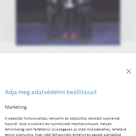
Oliver Schatz, a Robert Bosch Kft. ügyvezető
igazgatója és műszaki területekért felelős elnöke
(balról), valamint Daniel Korioth, a Robert Bosch
Kft. ügyvezető igazgatója, a magyarországi Bosch
csoport vezetője köszöntötte a Budapesti
Adja meg adatvédelmi beállításait
Fejlesztési Központ 2000. mérnökét, Szél Attilát
(középen)
Marketing
A kép "Forrás: Bosch" megjelöléssel a sajtó
számára díjmentesen felhasználható.
A weboldal funkcionalitási, kényelmi és statisztikai célokból cookie-kat
használ. Azok a cookie-k és nyomkövető mechanizmusok, melyek
tehcnikailag nem feltétlenül szükségesek az oldal működéséhez, lehetővé
Ennek a sajtóközleménynek a része:
teszik számunkra, hogy jobb felhasználói élményt és egyedi ajánlatokat