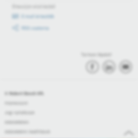
Értesüljön első kézből
E-mail értesítők
RSS csatorna
Tartson lépést!
© Robert Bosch Kft.
Impresszum
Jogi nyilatkozat
Adatvédelem
Adatvédelmi beállítások