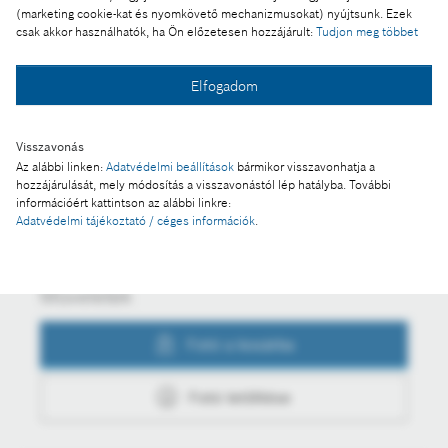
Jövőt alakító beruházások és munkatársak a
(marketing cookie-kat és nyomkövető mechanizmusokat) nyújtsunk. Ezek
csak akkor használhatók, ha Ön előzetesen hozzájárult:
Tudjon meg többet
Boschnál
Elfogadom
Fotó a kosárba
Visszavonás
Az alábbi linken:
Adatvédelmi beállítások
bármikor visszavonhatja a
hozzájárulását, mely módosítás a visszavonástól lép hatályba. További
Fotó letöltése
információért kattintson az alábbi linkre:
Adatvédelmi tájékoztató / céges információk
.
Műveletek
Fotó a kosárba
Fotó letöltése