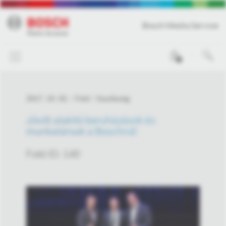
Bosch Media Service
0
2017. 10. 02.
Fotó
Gazdaság
Jövőt alakító beruházások és
munkatársak a Boschnál
Fotó ID: 140