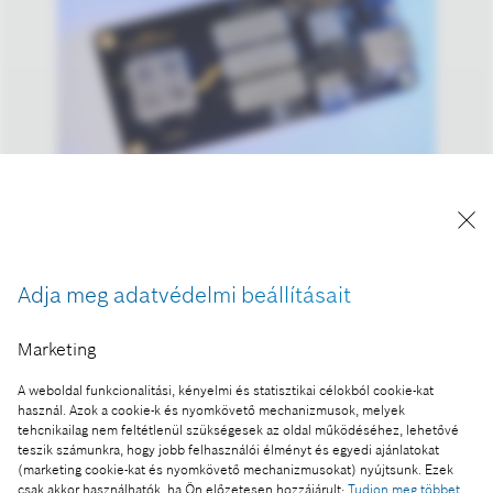
Mérési pontosságát tekintve a Bosch
kvantumszenzor prototípusa a jelenleg elérhető
legkisebb.
Adja meg adatvédelmi beállításait
A kép "Forrás: Bosch" megjelöléssel a sajtó
számára díjmentesen felhasználható.
Marketing
A weboldal funkcionalitási, kényelmi és statisztikai célokból cookie-kat
Ennek a sajtóközleménynek a része:
használ. Azok a cookie-k és nyomkövető mechanizmusok, melyek
Kvantumtechnológia: a Bosch célja, hogy a
tehcnikailag nem feltétlenül szükségesek az oldal működéséhez, lehetővé
teszik számunkra, hogy jobb felhasználói élményt és egyedi ajánlatokat
szenzorok segítségével vezető pozíciót töltsön be
(marketing cookie-kat és nyomkövető mechanizmusokat) nyújtsunk. Ezek
csak akkor használhatók, ha Ön előzetesen hozzájárult:
Tudjon meg többet