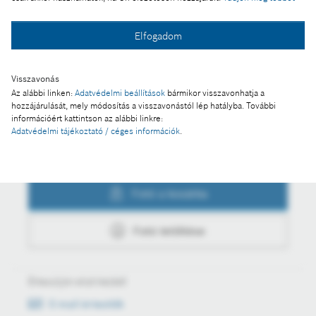
Elfogadom
Fotó a kosárba
Visszavonás
Fotó letöltése
Az alábbi linken:
Adatvédelmi beállítások
bármikor visszavonhatja a
hozzájárulását, mely módosítás a visszavonástól lép hatályba. További
információért kattintson az alábbi linkre:
Adatvédelmi tájékoztató / céges információk
.
Műveletek
Fotó a kosárba
Fotó letöltése
Értesüljön első kézből
E-mail értesítők