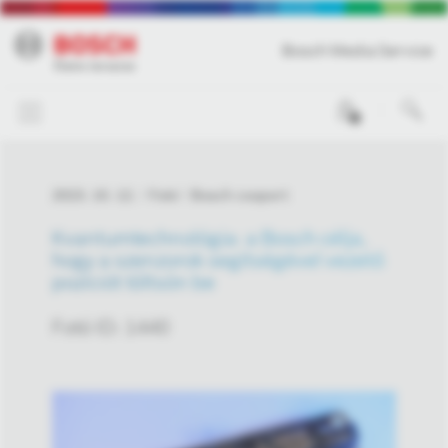
Bosch Media Service
0
2023. 10. 12.
Fotó
Bosch csoport
Kvantumtechnológia: a Bosch célja,
hogy a szenzorok segítségével vezető
pozíciót töltsön be
Fotó ID: 1440