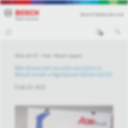
Bosch Media Service
0
2013. 03. 07.
Fotó
Bosch csoport
Már öt éve tart az erős vonzalom A
Bosch ismét a legnépszerűbbek között
Fotó ID: 622