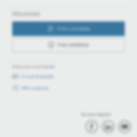
Műveletek
Fotó a kosárba
Fotó letöltése
Értesüljön első kézből
E-mail értesítők
RSS csatorna
Tartson lépést!