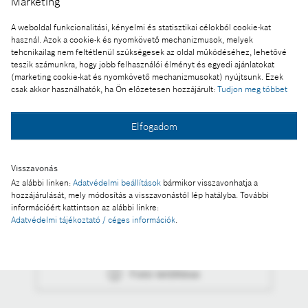
Marketing
A weboldal funkcionalitási, kényelmi és statisztikai célokból cookie-kat
Nagy Anikó, Humán erőforrás igazgató és Javier
használ. Azok a cookie-k és nyomkövető mechanizmusok, melyek
González Pareja, a magyarországi Bosch csoport
tehcnikailag nem feltétlenül szükségesek az oldal működéséhez, lehetővé
vezetője
teszik számunkra, hogy jobb felhasználói élményt és egyedi ajánlatokat
(marketing cookie-kat és nyomkövető mechanizmusokat) nyújtsunk. Ezek
A kép "Forrás: Bosch" megjelöléssel a sajtó
csak akkor használhatók, ha Ön előzetesen hozzájárult:
Tudjon meg többet
számára díjmentesen felhasználható.
Elfogadom
Ennek a sajtóközleménynek a része:
Már öt éve tart az erős vonzalom
Visszavonás
Az alábbi linken:
Adatvédelmi beállítások
bármikor visszavonhatja a
hozzájárulását, mely módosítás a visszavonástól lép hatályba. További
információért kattintson az alábbi linkre:
Adatvédelmi tájékoztató / céges információk
.
Fotó a kosárba
Fotó letöltése