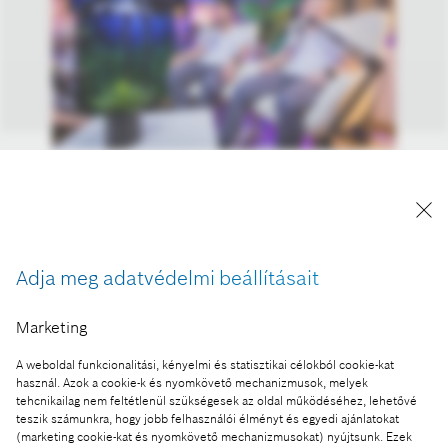
A Bosch Magyarország Podcast „A Boschtól az
űrállomásig vezető út” c. epizódjának felvétele –
Balról jobbra: Kapu Tibor kutatóűrhajós és
Cserényi Gyula tartalékos kutatóűrhajós
Adja meg adatvédelmi beállításait
A kép "Forrás: Bosch" megjelöléssel a sajtó
számára díjmentesen felhasználható.
Marketing
Ennek a sajtóközleménynek a része:
A weboldal funkcionalitási, kényelmi és statisztikai célokból cookie-kat
használ. Azok a cookie-k és nyomkövető mechanizmusok, melyek
Mérnökök szkafanderben: út a Boschtól a világűrig
tehcnikailag nem feltétlenül szükségesek az oldal működéséhez, lehetővé
teszik számunkra, hogy jobb felhasználói élményt és egyedi ajánlatokat
(marketing cookie-kat és nyomkövető mechanizmusokat) nyújtsunk. Ezek