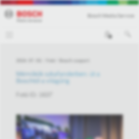
Bosch Media Service
0
2024. 07. 03.
Fotó
Bosch csoport
Mérnökök szkafanderben: út a
Boschtól a világűrig
Fotó ID: 1637