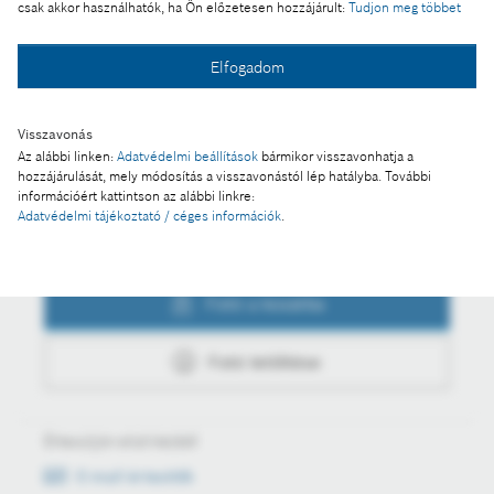
csak akkor használhatók, ha Ön előzetesen hozzájárult:
Tudjon meg többet
Fotó a kosárba
Elfogadom
Visszavonás
Fotó letöltése
Az alábbi linken:
Adatvédelmi beállítások
bármikor visszavonhatja a
hozzájárulását, mely módosítás a visszavonástól lép hatályba. További
információért kattintson az alábbi linkre:
Adatvédelmi tájékoztató / céges információk
.
Műveletek
Fotó a kosárba
Fotó letöltése
Értesüljön első kézből
E-mail értesítők