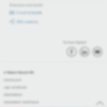
Értesüljön első kézből
E-mail értesítők
RSS csatorna
Tartson lépést!
© Robert Bosch Kft.
Impresszum
Jogi nyilatkozat
Adatvédelem
Adatvédelmi beállítások