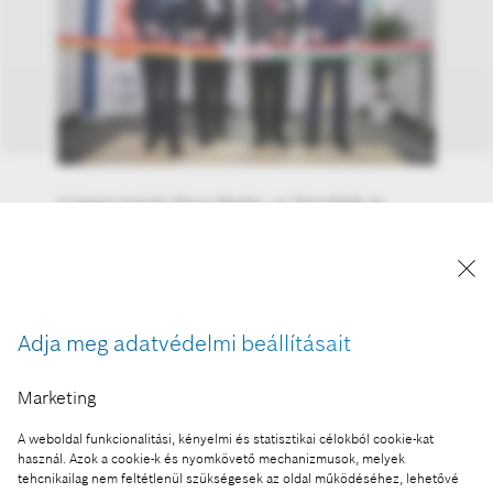
A képen balról: Klaus Mader, az Önindítók és
generátorok üzletág fejlesztésért felelős elnöke,
Annika Dörnemann az Önindítók és generátorok
üzletág termelési vállalatokat támogató osztály
vezetője, Dr Max Nitzsche a Robert Bosch Energy
and Body Systems Kft. ügyvezető igazgatója,
Adja meg adatvédelmi beállításait
Gondos Gyula az új Önindítók és generátorok
fejlesztési központ vezetője.
Marketing
A kép "Forrás: Bosch" megjelöléssel a sajtó
A weboldal funkcionalitási, kényelmi és statisztikai célokból cookie-kat
számára díjmentesen felhasználható.
használ. Azok a cookie-k és nyomkövető mechanizmusok, melyek
tehcnikailag nem feltétlenül szükségesek az oldal működéséhez, lehetővé