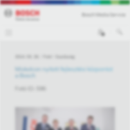
Bosch Media Service
0
2014. 03. 26.
Fotó
Gazdaság
Miskolcon nyitott fejlesztési központot
a Bosch
Fotó ID: 596