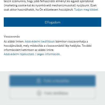
Ennek a sajtóközleménynek a része:
teszik számunkra, hogy jobb felhasználói élményt és egyedi ajánlatokat
(marketing cookie-kat és nyomkövető mechanizmusokat) nyújtsunk. Ezek
Miskolcon nyitott fejlesztési központot a Bosch
csak akkor használhatók, ha Ön előzetesen hozzájárult:
Tudjon meg többet
Elfogadom
Fotó a kosárba
Visszavonás
Az alábbi linken:
Adatvédelmi beállítások
bármikor visszavonhatja a
hozzájárulását, mely módosítás a visszavonástól lép hatályba. További
Fotó letöltése
információért kattintson az alábbi linkre:
Adatvédelmi tájékoztató / céges információk
.
Műveletek
Fotó a kosárba
Fotó letöltése