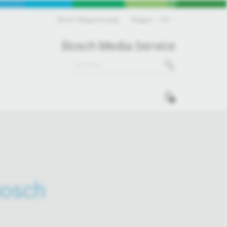
Bosch Magyarország
Magyar
HU
Bosch Media Service
0
Bosch