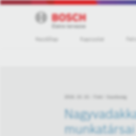
Kezdőlap
Kapcsolat
Fel
2016. 10. 10.
Fotó
Gazdaság
Nagyvadakkal
munkatársai