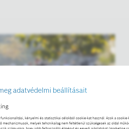
meg adatvédelmi beállításait
ing
funkcionalitási, kényelmi és statisztikai célokból cookie-kat használ. Azok a cookie-
 mechanizmusok, melyek tehcnikailag nem feltétlenül szükségesek az oldal műk
eszik számunkra, hogy jobb felhasználói élményt és egyedi ajánlatokat (marketing c