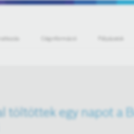
iratkozás
Céginformáció
Pályázatok
 töltöttek egy napot a 