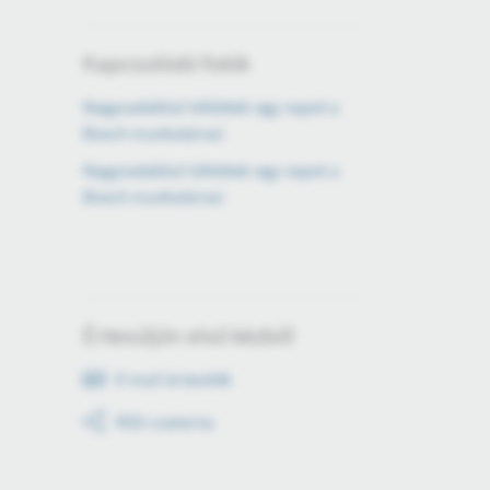
Kapcsolódó fotók
Nagyvadakkal töltöttek egy napot a
Bosch munkatársai
Nagyvadakkal töltöttek egy napot a
Bosch munkatársai
Értesüljön első kézből
E-mail értesítők
RSS csatorna