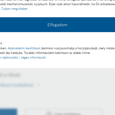
ető mechanizmusokat) nyújtsunk. Ezek csak akkor használhatók, ha Ön előzetese
:
Tudjon meg többet
Elfogadom
ás
nkéntes verbuválódott, hogy lefesse az út menti
inken:
Adatvédelmi beállítások
bármikor visszavonhatja a hozzájárulását, mely módos
t, valamint új bejáratot varázsoljon a Vadasparknak.
tól lép hatályba. További információért kattintson az alábbi linkre:
i tájékoztató / céges információk
.
l a sajtó számára díjmentesen felhasználható.
 a része:
a Bosch munkatársai
Fotó letöltése