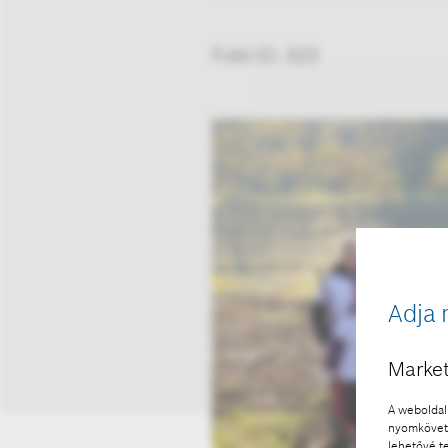
Fotó ID: 323
Adja 
Market
A weboldal 
nyomkövető
lehetővé t