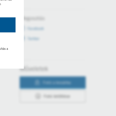
n
Megosztás
Facebook
Twitter
ítás a
Műveletek
Fotó a kosárba
Fotó letöltése