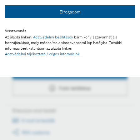
Fotó a kosárba
Elfogadom
Fotó letöltése
Visszavonás
Az alábbi linken:
Adatvédelmi beállítások
bármikor visszavonhatja a
hozzájárulását, mely módosítás a visszavonástól lép hatályba. További
információért kattintson az alábbi linkre:
Adatvédelmi tájékoztató / céges információk
.
Műveletek
Fotó a kosárba
Fotó letöltése
Értesüljön első kézből
E-mail értesítők
RSS csatorna