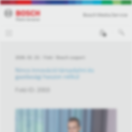
Bosch Media Service
0
2026. 02. 23.
Fotó
Bosch csoport
Nincs innováció társadalmi és
gazdasági haszon nélkül
Fotó ID: 2003