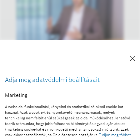
Szászi István, a Bosch csoport vezetője
Magyarországon és az Adria régióban
A kép "Forrás: Bosch" megjelöléssel a sajtó
Adja meg adatvédelmi beállításait
számára díjmentesen felhasználható.
Marketing
Ennek a sajtóközleménynek a része:
A weboldal funkcionalitási, kényelmi és statisztikai célokból cookie-kat
Nincs innováció társadalmi és gazdasági haszon
használ. Azok a cookie-k és nyomkövető mechanizmusok, melyek
nélkül
tehcnikailag nem feltétlenül szükségesek az oldal működéséhez, lehetővé
teszik számunkra, hogy jobb felhasználói élményt és egyedi ajánlatokat
(marketing cookie-kat és nyomkövető mechanizmusokat) nyújtsunk. Ezek
csak akkor használhatók, ha Ön előzetesen hozzájárult:
Tudjon meg többet