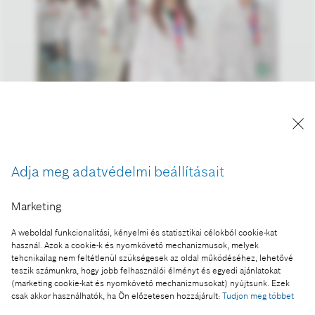
Lányok Napja a Bosch hatvani autóipari gyárában
A kép "Forrás: Bosch" megjelöléssel a sajtó
Adja meg adatvédelmi beállításait
számára díjmentesen felhasználható.
Marketing
Ennek a sajtóközleménynek a része:
A weboldal funkcionalitási, kényelmi és statisztikai célokból cookie-kat
Nőként az innováció világában – Lányok Napja a
használ. Azok a cookie-k és nyomkövető mechanizmusok, melyek
Boschnál
tehcnikailag nem feltétlenül szükségesek az oldal működéséhez, lehetővé
teszik számunkra, hogy jobb felhasználói élményt és egyedi ajánlatokat
(marketing cookie-kat és nyomkövető mechanizmusokat) nyújtsunk. Ezek
csak akkor használhatók, ha Ön előzetesen hozzájárult:
Tudjon meg többet