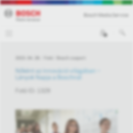
Bosch Media Service
0
2023. 04. 28.
Fotó
Bosch csoport
Nőként az innováció világában –
Lányok Napja a Boschnál
Fotó ID: 1329