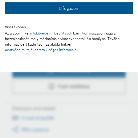
Fotó a kosárba
Elfogadom
Fotó letöltése
Visszavonás
Az alábbi linken:
Adatvédelmi beállítások
bármikor visszavonhatja a
hozzájárulását, mely módosítás a visszavonástól lép hatályba. További
információért kattintson az alábbi linkre:
Adatvédelmi tájékoztató / céges információk
.
Műveletek
Fotó a kosárba
Fotó letöltése
Értesüljön első kézből
E-mail értesítők
RSS csatorna