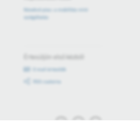
Növekvő piac: a mobilitás mint
szolgáltatás
Értesüljön első kézből
E-mail értesítők
RSS csatorna
Tartson lépést!