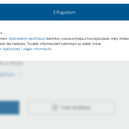
Elfogadom
ás
inken:
Adatvédelmi beállítások
bármikor visszavonhatja a hozzájárulását, mely módos
tól lép hatályba. További információért kattintson az alábbi linkre:
l a sajtó számára díjmentesen felhasználható.
i tájékoztató / céges információk
.
 a része:
lgáltatás
Fotó letöltése