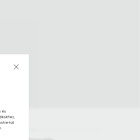
k és
ödéséhez,
ookie-kat
n