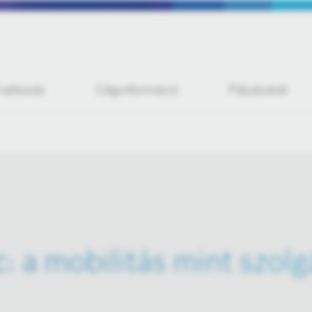
iratkozás
Céginformáció
Pályázatok
: a mobilitás mint szolg