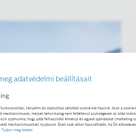
meg adatvédelmi beállításait
ing
funkcionalitási, kényelmi és statisztikai célokból cookie-kat használ. Azok a cookie-
 mechanizmusok, melyek tehcnikailag nem feltétlenül szükségesek az oldal műk
eszik számunkra, hogy jobb felhasználói élményt és egyedi ajánlatokat (marketing c
ető mechanizmusokat) nyújtsunk. Ezek csak akkor használhatók, ha Ön előzetese
:
Tudjon meg többet