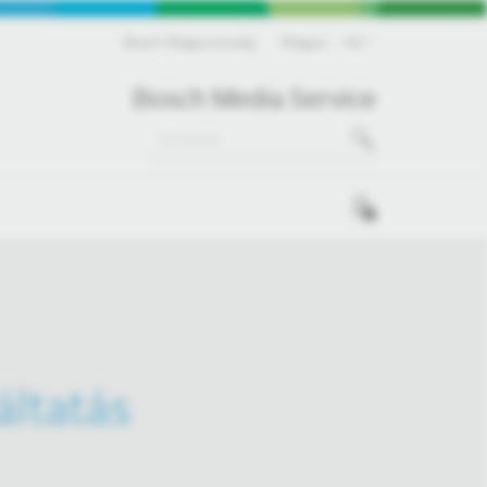
Bosch Magyarország
Magyar
HU
Bosch Media Service
0
áltatás