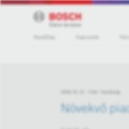
Kezdőlap
Kapcsolat
Fel
2018. 02. 21.
Fotó
Gazdaság
Növekvő piac