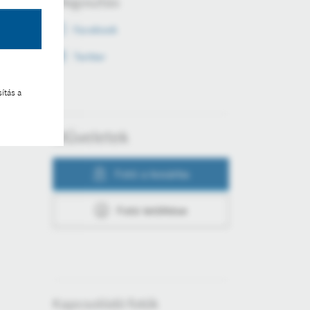
Megosztás
Facebook
Twitter
ítás a
Műveletek
Fotó a kosárba
Fotó letöltése
Kapcsolódó fotók