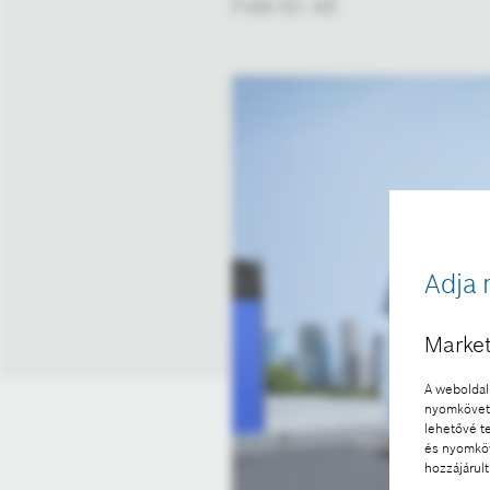
Fotó ID: 43
Adja 
Market
A weboldal 
nyomkövető
lehetővé t
és nyomköv
hozzájárult