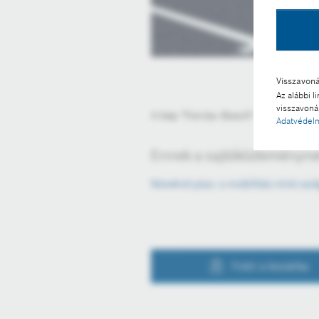
Visszavon
Az alábbi l
visszavonás
A kép "Forrás: Bosch" megjelölésse
Adatvédelm
Ennek a sajtóközleménynek
Növekvő piac: a mobilitás mint szo
Fotó a kosárba