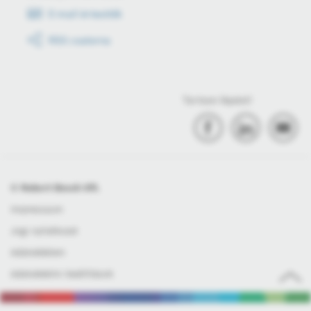
E-mail értesítők
RSS csatorna
Tartson lépést!
© Robert Bosch Kft.
Impresszum
Jogi nyilatkozat
Adatvédelem
Adatvédelmi beállítások