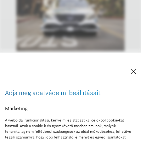
A Mercedes-Benz S-osztály típusait a Bosch és a
Mercedes-Benz önvezető rendszerével és
szoftverével szerelték fel, a járművek iránytaxiként
dolgoznak San José nyugati része és a belváros
között.
Adja meg adatvédelmi beállításait
A kép "Forrás: Bosch" megjelöléssel a sajtó
Marketing
számára díjmentesen felhasználható.
A weboldal funkcionalitási, kényelmi és statisztikai célokból cookie-kat
Ennek a sajtóközleménynek a része:
használ. Azok a cookie-k és nyomkövető mechanizmusok, melyek
tehcnikailag nem feltétlenül szükségesek az oldal működéséhez, lehetővé
Önvezető közösségi taxik San Joséban a Bosch és
teszik számunkra, hogy jobb felhasználói élményt és egyedi ajánlatokat