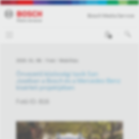
Bosch Media Service
0
2020. 01. 08.
Fotó
Mobilitás
Önvezető közösségi taxik San
Joséban a Bosch és a Mercedes-Benz
kísérleti projektjében
Fotó ID: 816