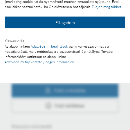
a Mercedes-Benz kísérleti projektjében
(marketing cookie-kat és nyomkövető mechanizmusokat) nyújtsunk. Ezek
csak akkor használhatók, ha Ön előzetesen hozzájárult:
Tudjon meg többet
Elfogadom
Fotó a kosárba
Visszavonás
Az alábbi linken:
Adatvédelmi beállítások
bármikor visszavonhatja a
Fotó letöltése
hozzájárulását, mely módosítás a visszavonástól lép hatályba. További
információért kattintson az alábbi linkre:
Adatvédelmi tájékoztató / céges információk
.
Műveletek
Fotó a kosárba
Fotó letöltése
Értesüljön első kézből