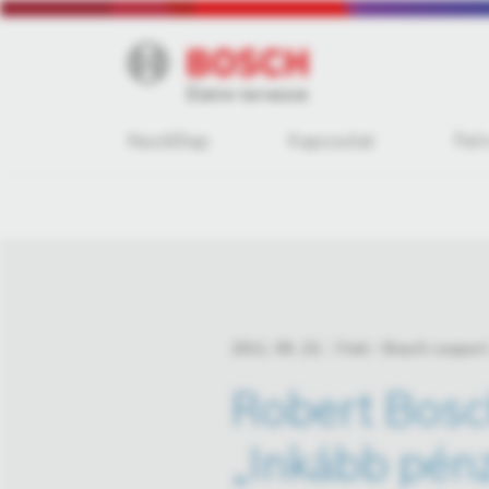
Kezdőlap
Kapcsolat
Fel
2011. 09. 23.
Fotó
Bosch csoport
Robert Bosc
„Inkább pénz