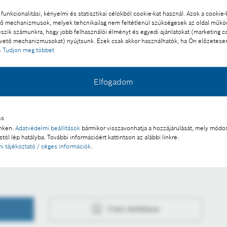
funkcionalitási, kényelmi és statisztikai célokból cookie-kat használ. Azok a cookie-
 mechanizmusok, melyek tehcnikailag nem feltétlenül szükségesek az oldal műk
eszik számunkra, hogy jobb felhasználói élményt és egyedi ajánlatokat (marketing c
ető mechanizmusokat) nyújtsunk. Ezek csak akkor használhatók, ha Ön előzetese
:
Tudjon meg többet
Elfogadom
l a sajtó számára díjmentesen felhasználható.
ás
 a része:
inken:
Adatvédelmi beállítások
bármikor visszavonhatja a hozzájárulását, mely módos
tól lép hatályba. További információért kattintson az alábbi linkre:
i tájékoztató / céges információk
.
ordulója „Inkább pénzt veszítsek, mint bizalmat”
Fotó letöltése