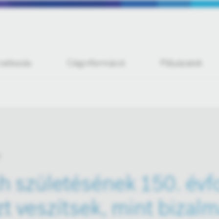
iratkozás
Céginformáció
Pályázatok
h születésének 150. évf
t veszítsek, mint bizalm