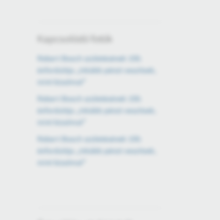
Kapcsolódó fotók
Robert Bosch születésének 150.
évfordulója „Inkább pénzt veszítsek,
mint bizalmat”
Robert Bosch születésének 150.
évfordulója „Inkább pénzt veszítsek,
mint bizalmat”
Robert Bosch születésének 150.
évfordulója „Inkább pénzt veszítsek,
mint bizalmat”