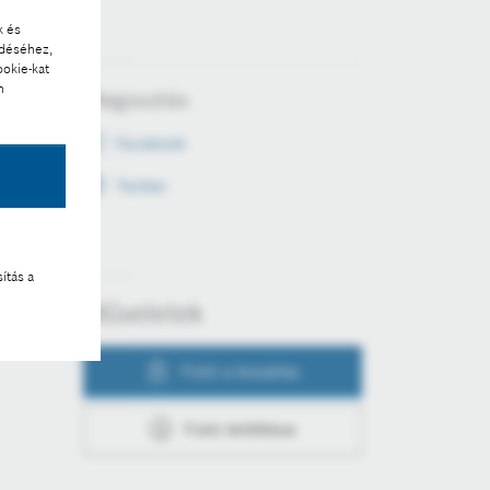
k és
ödéséhez,
ookie-kat
n
Megosztás
Facebook
Twitter
ítás a
Műveletek
Fotó a kosárba
Fotó letöltése