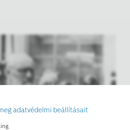
meg adatvédelmi beállításait
ing