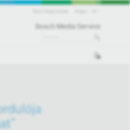
Bosch Magyarország
Magyar
HU
Bosch Media Service
0
ordulója
at”