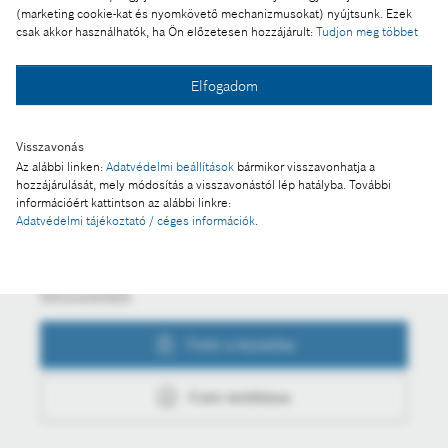
Sikeres projektzárás a miskolci Bosch
(marketing cookie-kat és nyomkövető mechanizmusokat) nyújtsunk. Ezek
csak akkor használhatók, ha Ön előzetesen hozzájárult:
Tudjon meg többet
kéziszerszámgyárban
Elfogadom
Fotó a kosárba
Visszavonás
Az alábbi linken:
Adatvédelmi beállítások
bármikor visszavonhatja a
hozzájárulását, mely módosítás a visszavonástól lép hatályba. További
Fotó letöltése
információért kattintson az alábbi linkre:
Adatvédelmi tájékoztató / céges információk
.
Műveletek
Fotó a kosárba
Fotó letöltése