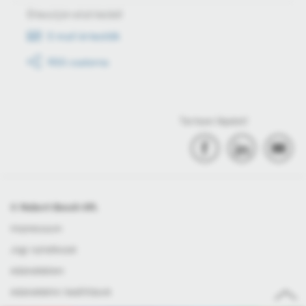
Értesüljön első kézből
E-mail értesítők
RSS csatorna
Tartson lépést!
© Robert Bosch Kft.
Impresszum
Jogi nyilatkozat
Adatvédelem
Adatvédelmi beállítások