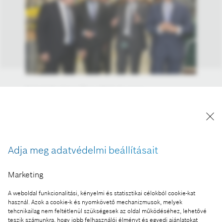
Balról: Dr. Kriza Ákos, Miskolc város
polgármestere, Dr. Rákossy Balázs, európai uniós
források felhasználásáért felelős államtitkár,
Ansgar Lengeling, a Robert Bosch Power Tool Kft.
ügyvezető igazgatója, a Home & Garden üzletág
Adja meg adatvédelmi beállításait
gyártási elnökhelyettese és Javier González Pareja,
a magyarországi Bosch csoport vezetője
Marketing
A kép "Forrás: Bosch" megjelöléssel a sajtó
számára díjmentesen felhasználható.
A weboldal funkcionalitási, kényelmi és statisztikai célokból cookie-kat
használ. Azok a cookie-k és nyomkövető mechanizmusok, melyek
tehcnikailag nem feltétlenül szükségesek az oldal működéséhez, lehetővé
Ennek a sajtóközleménynek a része:
teszik számunkra, hogy jobb felhasználói élményt és egyedi ajánlatokat