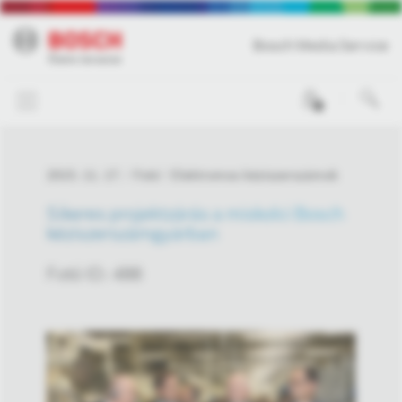
Bosch Media Service
0
2015. 11. 17.
Fotó
Elektromos kéziszerszámok
Sikeres projektzárás a miskolci Bosch
kéziszerszámgyárban
Fotó ID: 488