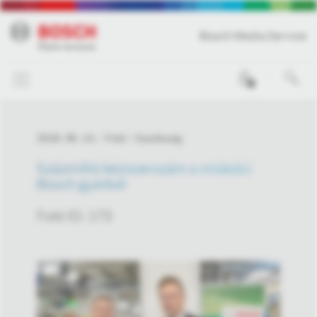
Bosch Media Service
0
2018. 06. 13.
Fotó
Gazdaság
Százmillió kéziszerszám a miskolci
Bosch gyárból
Fotó ID: 173