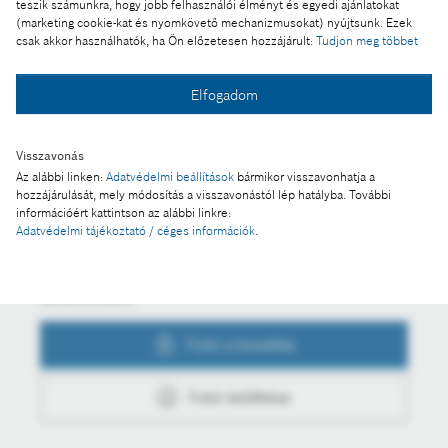
teszik számunkra, hogy jobb felhasználói élményt és egyedi ajánlatokat
Százmillió kéziszerszám a miskolci Bosch gyárból
(marketing cookie-kat és nyomkövető mechanizmusokat) nyújtsunk. Ezek
csak akkor használhatók, ha Ön előzetesen hozzájárult:
Tudjon meg többet
Elfogadom
Fotó a kosárba
Visszavonás
Az alábbi linken:
Adatvédelmi beállítások
bármikor visszavonhatja a
hozzájárulását, mely módosítás a visszavonástól lép hatályba. További
Fotó letöltése
információért kattintson az alábbi linkre:
Adatvédelmi tájékoztató / céges információk
.
Műveletek
Fotó a kosárba
Fotó letöltése