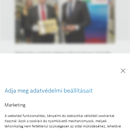
Elkészült a miskolci Robert Bosch Power Tool Kft.
százmilliomodik terméke. A jubileumi
kéziszerszám egy kétsebességes akkumulátoros
fúró-csavarozó, amely az előfejlesztéstől a
koncepció megtervezésén át egészen a
legyártásáig a Miskolcon dolgozó szakemberek
Adja meg adatvédelmi beállításait
munkájának eredménye.
A kép "Forrás: Bosch" megjelöléssel a sajtó
Marketing
számára díjmentesen felhasználható.
A weboldal funkcionalitási, kényelmi és statisztikai célokból cookie-kat
használ. Azok a cookie-k és nyomkövető mechanizmusok, melyek
Ennek a sajtóközleménynek a része:
tehcnikailag nem feltétlenül szükségesek az oldal működéséhez, lehetővé