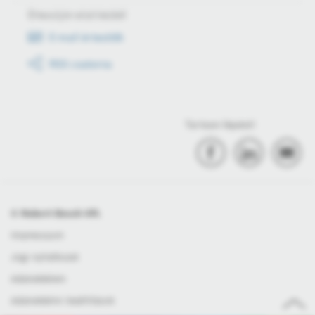
Értesüljön első kézből
E-mail értesítők
RSS csatorna
Tartson lépést!
© Robert Bosch Kft.
Impresszum
Jogi nyilatkozat
Adatvédelem
Adatvédelmi beállítások