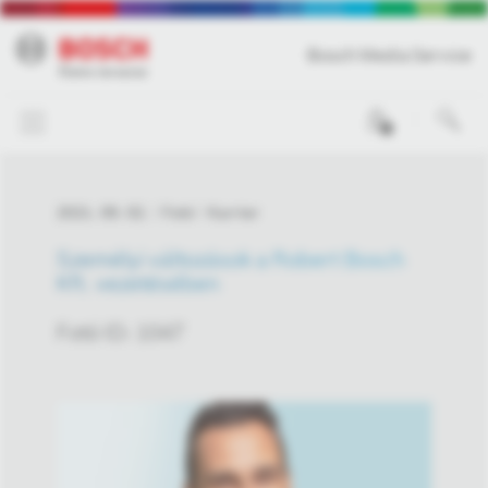
Bosch Media Service
0
2021. 09. 02.
Fotó
Karrier
Személyi változások a Robert Bosch
Kft. vezetésében
Fotó ID: 1047