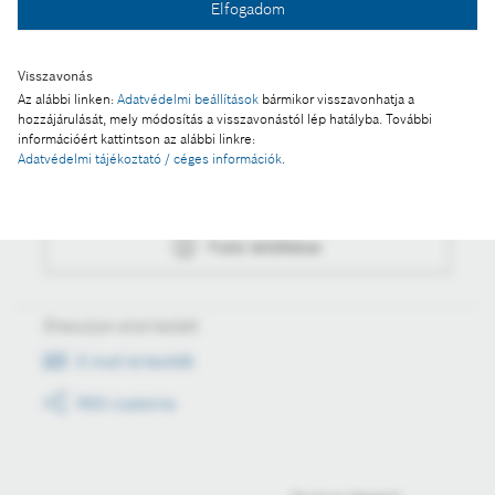
Elfogadom
Fotó letöltése
Visszavonás
Az alábbi linken:
Adatvédelmi beállítások
bármikor visszavonhatja a
hozzájárulását, mely módosítás a visszavonástól lép hatályba. További
Műveletek
információért kattintson az alábbi linkre:
Adatvédelmi tájékoztató / céges információk
.
Fotó a kosárba
Fotó letöltése
Értesüljön első kézből
E-mail értesítők
RSS csatorna