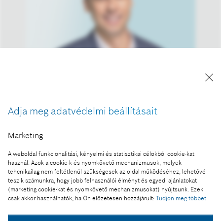
Szászi István
A kép "Forrás: Bosch" megjelöléssel a sajtó
számára díjmentesen felhasználható.
Adja meg adatvédelmi beállításait
Ennek a sajtóközleménynek a része:
Marketing
Személyi változások a Robert Bosch Kft.
vezetésében
A weboldal funkcionalitási, kényelmi és statisztikai célokból cookie-kat
használ. Azok a cookie-k és nyomkövető mechanizmusok, melyek
tehcnikailag nem feltétlenül szükségesek az oldal működéséhez, lehetővé
teszik számunkra, hogy jobb felhasználói élményt és egyedi ajánlatokat
(marketing cookie-kat és nyomkövető mechanizmusokat) nyújtsunk. Ezek
Fotó a kosárba
csak akkor használhatók, ha Ön előzetesen hozzájárult:
Tudjon meg többet