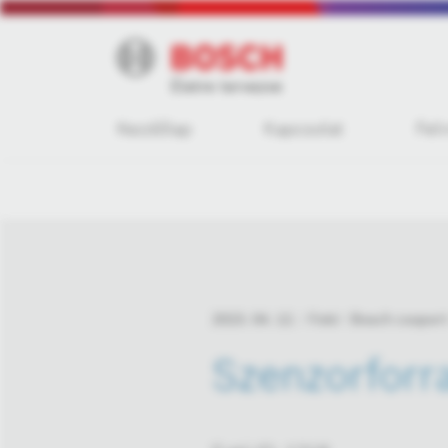
Kezdőlap
Kapcsolat
Fel
2023. 04. 12.
Fotó
Bosch csoport
Szenzorforr