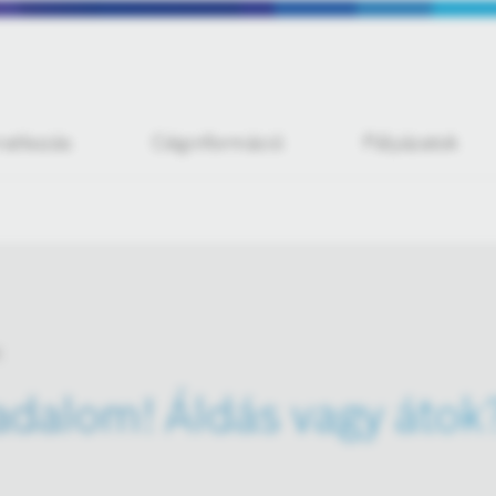
iratkozás
Céginformáció
Pályázatok
adalom! Áldás vagy átok