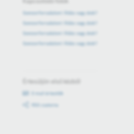
Kapcsolódó fotók
Szenzorforradalom! Áldás vagy átok?
Szenzorforradalom! Áldás vagy átok?
Szenzorforradalom! Áldás vagy átok?
Szenzorforradalom! Áldás vagy átok?
Értesüljön első kézből
E-mail értesítők
RSS csatorna