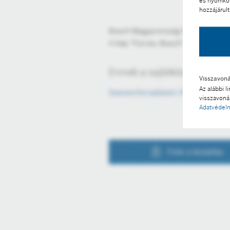
és nyomköv
hozzájárult
Bosch Magyarország Podcast a szen
A kép "Forrás: Bosch" megjelölésse
Ennek a sajtóközleménynek
Visszavon
Az alábbi l
Szenzorforradalom! Áldás vagy át
visszavonás
Adatvédelm
Fotó a kosárba