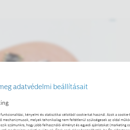
meg adatvédelmi beállításait
ing
funkcionalitási, kényelmi és statisztikai célokból cookie-kat használ. Azok a cookie-
 mechanizmusok, melyek tehcnikailag nem feltétlenül szükségesek az oldal műk
eszik számunkra, hogy jobb felhasználói élményt és egyedi ajánlatokat (marketing c