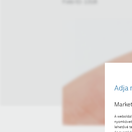
Fotó ID: 1318
Adja 
Market
A weboldal 
nyomkövető
lehetővé t