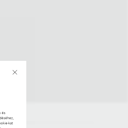
k és
ödéséhez,
ookie-kat