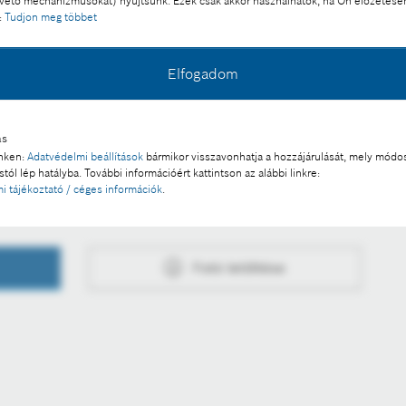
ető mechanizmusokat) nyújtsunk. Ezek csak akkor használhatók, ha Ön előzetese
:
Tudjon meg többet
zor technológiákról
Elfogadom
l a sajtó számára díjmentesen felhasználható.
 a része:
ás
inken:
Adatvédelmi beállítások
bármikor visszavonhatja a hozzájárulását, mely módos
ok?
tól lép hatályba. További információért kattintson az alábbi linkre:
i tájékoztató / céges információk
.
Fotó letöltése