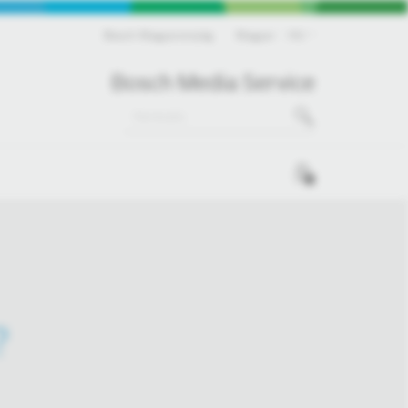
Bosch Magyarország
Magyar
HU
Bosch Media Service
0
?