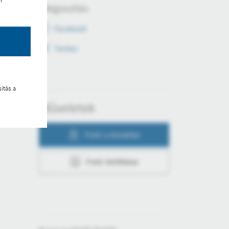
n
Megosztás
Facebook
Twitter
ítás a
Műveletek
Fotó a kosárba
Fotó letöltése