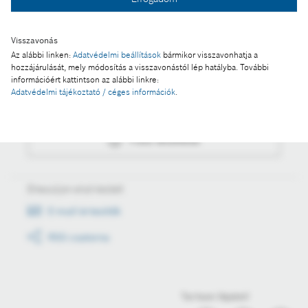
Fotó letöltése
Visszavonás
Az alábbi linken:
Adatvédelmi beállítások
bármikor visszavonhatja a
Műveletek
hozzájárulását, mely módosítás a visszavonástól lép hatályba. További
információért kattintson az alábbi linkre:
Adatvédelmi tájékoztató / céges információk
.
Fotó a kosárba
Fotó letöltése
Értesüljön első kézből
E-mail értesítők
RSS csatorna
Tartson lépést!