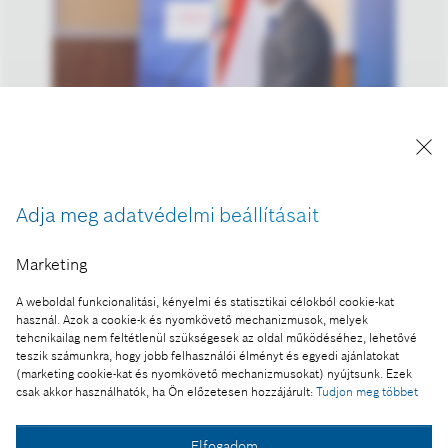
A kép "Forrás: Bosch" megjelöléssel a sajtó
számára díjmentesen felhasználható.
Adja meg adatvédelmi beállításait
Ennek a sajtóközleménynek a része:
Marketing
Hatvan logisztikai csomópont lesz
A weboldal funkcionalitási, kényelmi és statisztikai célokból cookie-kat
használ. Azok a cookie-k és nyomkövető mechanizmusok, melyek
tehcnikailag nem feltétlenül szükségesek az oldal működéséhez, lehetővé
teszik számunkra, hogy jobb felhasználói élményt és egyedi ajánlatokat
(marketing cookie-kat és nyomkövető mechanizmusokat) nyújtsunk. Ezek
Fotó a kosárba
csak akkor használhatók, ha Ön előzetesen hozzájárult:
Tudjon meg többet
Elfogadom