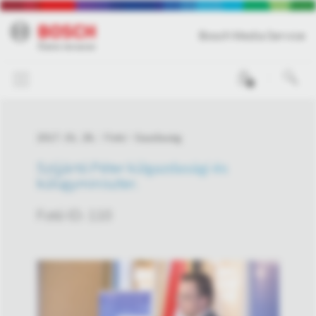
Bosch Media Service
0
2017. 01. 26.
Fotó
Gazdaság
Szijjártó Péter külgazdasági és
külügyminiszter.
Fotó ID: 110