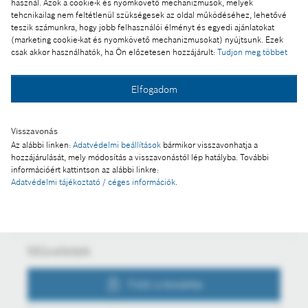
használ. Azok a cookie-k és nyomkövető mechanizmusok, melyek
tehcnikailag nem feltétlenül szükségesek az oldal működéséhez, lehetővé
teszik számunkra, hogy jobb felhasználói élményt és egyedi ajánlatokat
Ennek a sajtóközleménynek a része:
(marketing cookie-kat és nyomkövető mechanizmusokat) nyújtsunk. Ezek
csak akkor használhatók, ha Ön előzetesen hozzájárult:
Tudjon meg többet
Területfejlesztési díjat kapott a hatvani Bosch gyár
Elfogadom
Visszavonás
Fotó a kosárba
Az alábbi linken:
Adatvédelmi beállítások
bármikor visszavonhatja a
hozzájárulását, mely módosítás a visszavonástól lép hatályba. További
információért kattintson az alábbi linkre:
Adatvédelmi tájékoztató / céges információk
.
Fotó letöltése
Műveletek
Fotó a kosárba