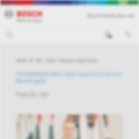
Bosch Media Service
0
2018. 07. 02.
Fotó
Hatvani helyi hírek
Területfejlesztési díjat kapott a hatvani
Bosch gyár
Fotó ID: 187