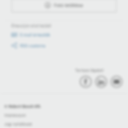
Fotó letöltése
Értesüljön első kézből
E-mail értesítők
RSS csatorna
Tartson lépést!
© Robert Bosch Kft.
Impresszum
Jogi nyilatkozat