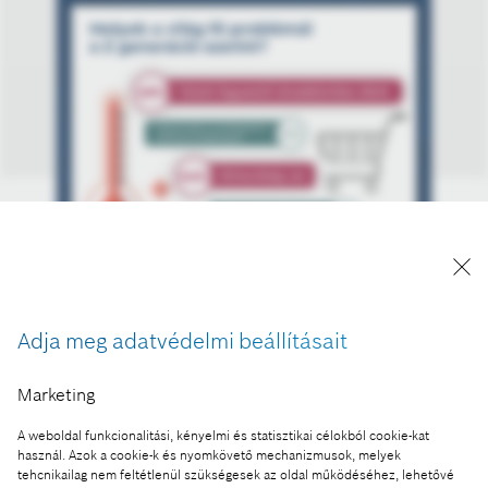
Adja meg adatvédelmi beállításait
A Bosch×Richter közös kutatásának eredményei –
1.
Marketing
A kép "Forrás: Bosch" megjelöléssel a sajtó
számára díjmentesen felhasználható.
A weboldal funkcionalitási, kényelmi és statisztikai célokból cookie-kat
használ. Azok a cookie-k és nyomkövető mechanizmusok, melyek
tehcnikailag nem feltétlenül szükségesek az oldal működéséhez, lehetővé