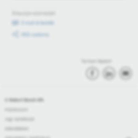
Értesüljön első kézből
E-mail értesítők
RSS csatorna
Tartson lépést!
© Robert Bosch Kft.
Impresszum
Jogi nyilatkozat
Adatvédelem