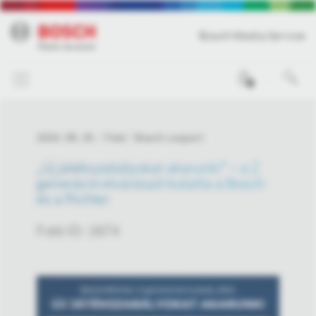
Bosch Media Service
0
2024. 09. 25.
Fotó
Bosch csoport
„Új játékszabályokat akarunk!” – a Z
generáció elvárásait kutatta a Bosch
és a Richter
Fotó ID: 1674