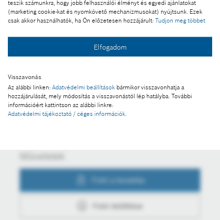
Ennek a sajtóközleménynek a része:
teszik számunkra, hogy jobb felhasználói élményt és egyedi ajánlatokat
(marketing cookie-kat és nyomkövető mechanizmusokat) nyújtsunk. Ezek
„Új játékszabályokat akarunk!” – a Z generáció
csak akkor használhatók, ha Ön előzetesen hozzájárult:
Tudjon meg többet
elvárásait kutatta a Bosch és a Richter
Elfogadom
Fotó a kosárba
Visszavonás
Az alábbi linken:
Adatvédelmi beállítások
bármikor visszavonhatja a
hozzájárulását, mely módosítás a visszavonástól lép hatályba. További
információért kattintson az alábbi linkre:
Fotó letöltése
Adatvédelmi tájékoztató / céges információk
.
Műveletek
Fotó a kosárba
Fotó letöltése