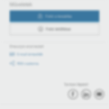
Műveletek
Fotó a kosárba
Fotó letöltése
Értesüljön első kézből
E-mail értesítők
RSS csatorna
Tartson lépést!