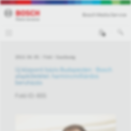
Bosch Media Service
0
2013. 04. 05.
Fotó
Gazdaság
Új központi bázis Budapesten - Bosch
alapkőletétel: harmincmilliárdos
beruházás
Fotó ID: 655