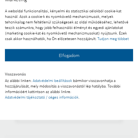
A weboldal funkcionalitási, kényelmi és statisztikai célokból cookie-kat
Javier González Pareja, a magyarországi Bosch
használ. Azok a cookie-k és nyomkövető mechanizmusok, melyek
csoport vezetõje
tehcnikailag nem feltétlenül szükségesek az oldal működéséhez, lehetővé
teszik számunkra, hogy jobb felhasználói élményt és egyedi ajánlatokat
A kép "Forrás: Bosch" megjelöléssel a sajtó
(marketing cookie-kat és nyomkövető mechanizmusokat) nyújtsunk. Ezek
számára díjmentesen felhasználható.
csak akkor használhatók, ha Ön előzetesen hozzájárult:
Tudjon meg többet
Ennek a sajtóközleménynek a része:
Elfogadom
Új központi bázis Budapesten
Visszavonás
Az alábbi linken:
Adatvédelmi beállítások
bármikor visszavonhatja a
hozzájárulását, mely módosítás a visszavonástól lép hatályba. További
információért kattintson az alábbi linkre:
Fotó a kosárba
Adatvédelmi tájékoztató / céges információk
.
Fotó letöltése