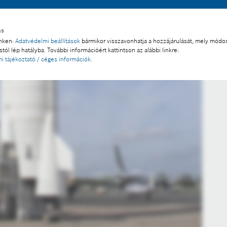
ás
inken:
Adatvédelmi beállítások
bármikor visszavonhatja a hozzájárulását, mely módos
tól lép hatályba. További információért kattintson az alábbi linkre:
i tájékoztató / céges információk
.