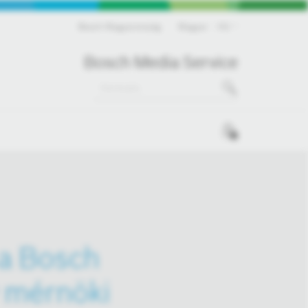
Bosch Magyarország
Magyar
HU
Bosch Media Service
0
 a Bosch
v mérnöki