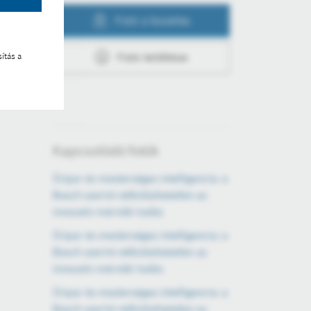
Fotó a kosárba
ítás a
Fotó letöltése
Kapcsolódó fotók
Űripar és mesterséges intelligencia: a
Bosch szerint nélkülözhetetlen az
innovatív mérnöki tudás
Űripar és mesterséges intelligencia: a
Bosch szerint nélkülözhetetlen az
innovatív mérnöki tudás
Űripar és mesterséges intelligencia: a
Bosch szerint nélkülözhetetlen az