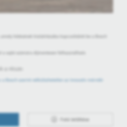
, amely hűtésének kialakításába kapcsolódott be a Bosch
l a sajtó számára díjmentesen felhasználható.
 a része:
: a Bosch szerint nélkülözhetetlen az innovatív mérnöki
Fotó letöltése