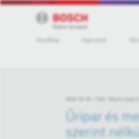
Kezdőlap
Kapcsolat
Fel
2024. 03. 19.
Fotó
Bosch csoport
Űripar és me
szerint nélk