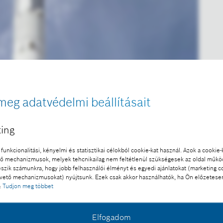
meg adatvédelmi beállításait
ing
funkcionalitási, kényelmi és statisztikai célokból cookie-kat használ. Azok a cookie-
 mechanizmusok, melyek tehcnikailag nem feltétlenül szükségesek az oldal műk
eszik számunkra, hogy jobb felhasználói élményt és egyedi ajánlatokat (marketing c
ető mechanizmusokat) nyújtsunk. Ezek csak akkor használhatók, ha Ön előzetese
:
Tudjon meg többet
Elfogadom