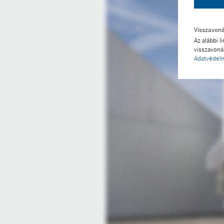
Visszavon
Az alábbi l
visszavonás
Adatvédelm