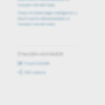
innovatív mérnöki tudás
Űripar és mesterséges intelligencia: a
Bosch szerint nélkülözhetetlen az
innovatív mérnöki tudás
Értesüljön első kézből
E-mail értesítők
RSS csatorna