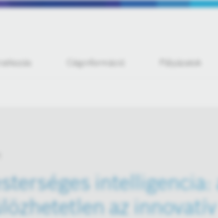
iratkozás
Céginformáció
Pályázatok
sterséges intelligencia:
ülözhetetlen az innovatí