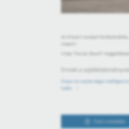
Az Ariane-1 európai hordozórakéta
csoport
A kép "Forrás: Bosch" megjelölésse
Ennek a sajtóközleménynek
Űripar és mesterséges intelligencia
tudás
Fotó a kosárba