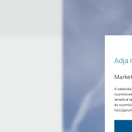
Adja 
Market
A weboldal 
nyomkövető
lehetővé t
és nyomköv
hozzájárult