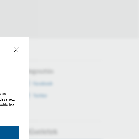
Megosztás
Facebook
k és
Twitter
ödéséhez,
ookie-kat
n
Műveletek