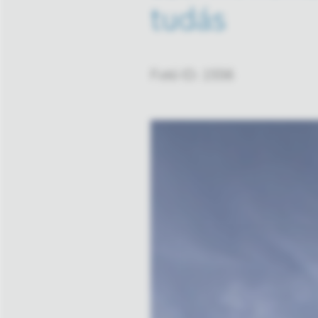
tudás
Fotó ID: 1556