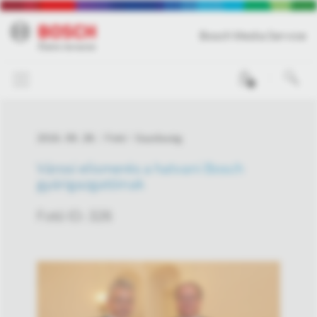
Bosch Media Service
0
2016. 09. 28.
Fotó
Gazdaság
Városi elismerés a hatvani Bosch
gyárigazgatóinak
Fotó ID: 326