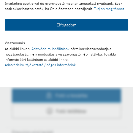
(marketing cookie-kat és nyomkövető mechanizmusokat) nyújtsunk. Ezek
csak akkor használhatók, ha Ön előzetesen hozzájárult:
Tudjon meg többet
Elfogadom
Fotó a kosárba
Visszavonás
Az alábbi linken:
Adatvédelmi beállítások
bármikor visszavonhatja a
Fotó letöltése
hozzájárulását, mely módosítás a visszavonástól lép hatályba. További
információért kattintson az alábbi linkre:
Adatvédelmi tájékoztató / céges információk
.
Műveletek
Fotó a kosárba
Fotó letöltése
Értesüljön első kézből