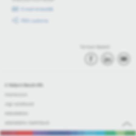
E-mail értesítők
RSS csatorna
Tartson lépést!
© Robert Bosch Kft.
Impresszum
Jogi nyilatkozat
Adatvédelem
Adatvédelmi beállítások