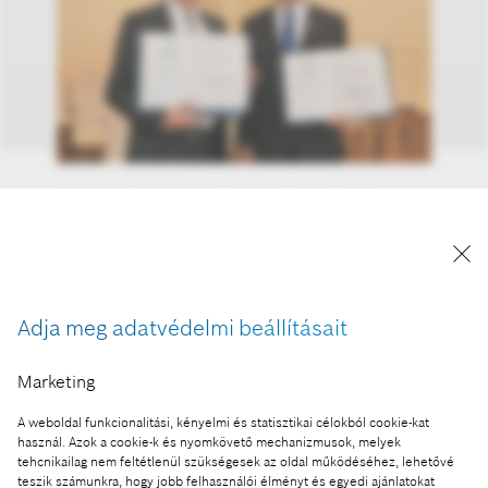
A város önkormányzati képviselő-testületének
2016. szeptember 24-i ünnepi ülésén Volker
Schilling és Roger Seemeyer, a hatvani Robert
Bosch Elektronika Kft. Ügyvezető igazgatói
polgármesteri díszoklevél kitüntetésben
Adja meg adatvédelmi beállításait
részesültek.
A kép "Forrás: Bosch" megjelöléssel a sajtó
Marketing
számára díjmentesen felhasználható.
A weboldal funkcionalitási, kényelmi és statisztikai célokból cookie-kat
Ennek a sajtóközleménynek a része:
használ. Azok a cookie-k és nyomkövető mechanizmusok, melyek
tehcnikailag nem feltétlenül szükségesek az oldal működéséhez, lehetővé
Városi elismerés a hatvani Bosch gyárigazgatóinak
teszik számunkra, hogy jobb felhasználói élményt és egyedi ajánlatokat