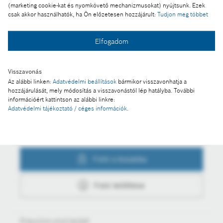
technológiájával
(marketing cookie-kat és nyomkövető mechanizmusokat) nyújtsunk. Ezek
csak akkor használhatók, ha Ön előzetesen hozzájárult:
Tudjon meg többet
Elfogadom
Fotó a kosárba
Visszavonás
Az alábbi linken:
Adatvédelmi beállítások
bármikor visszavonhatja a
Fotó letöltése
hozzájárulását, mely módosítás a visszavonástól lép hatályba. További
információért kattintson az alábbi linkre:
Adatvédelmi tájékoztató / céges információk
.
Műveletek
Fotó a kosárba
Fotó letöltése
Értesüljön első kézből