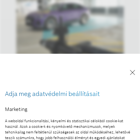
Vezető nélküli navigáció a töltőállomásokhoz – a
Bosch és a Volkswagen leányvállalata, a Cariad
technológiájával
Adja meg adatvédelmi beállításait
A kép "Forrás: Bosch" megjelöléssel a sajtó
számára díjmentesen felhasználható.
Marketing
Ennek a sajtóközleménynek a része:
A weboldal funkcionalitási, kényelmi és statisztikai célokból cookie-kat
használ. Azok a cookie-k és nyomkövető mechanizmusok, melyek
Vezető nélküli navigáció a töltőállomásokhoz – a
tehcnikailag nem feltétlenül szükségesek az oldal működéséhez, lehetővé
Bosch és a Volkswagen leányvállalata, a Cariad
teszik számunkra, hogy jobb felhasználói élményt és egyedi ajánlatokat