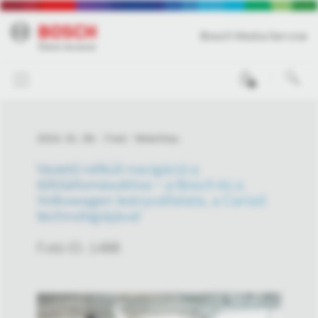
Bosch Media Service
0
2024. 01. 09.
Fotó
Mobilitás
Vezető nélküli navigáció a
töltőállomásokhoz – a Bosch és a
Volkswagen leányvállalata, a Cariad
technológiájával
Fotó ID: 1488