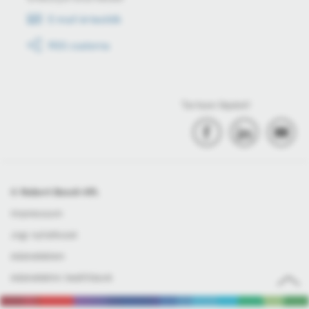
E-mail értesítők
RSS csatorna
Tartson lépést!
© Robert Bosch Kft.
Impresszum
Jogi nyilatkozat
Adatvédelem
Adatvédelmi beállítások