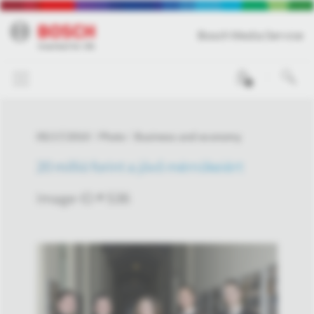
Bosch Media Service
0
05/17/2010
Photo
Business and economy
20 millió forint a jövő mérnökeiért
Image-ID # 536