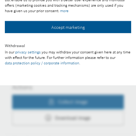
offers (marketing cookies and tracking mechanisms) are only used if you
20 millió forint a jövő mérnökeiért
have given us your prior consent:
more
Accept marketing
Collect image
Withdrawal
In our
privacy settings
you may withdraw your consent given here at any time
with effect for the future. For further information please refer to our
Download image
data protection policy / corporate information
.
Actions
Collect image
Download image