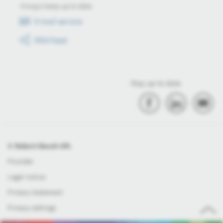
Always keep up to date
E-mail service
RSS-Feed
Stay up to date
© Robert Bosch Kft.
Provider
Legal notice
Privacy statement
Privacy settings