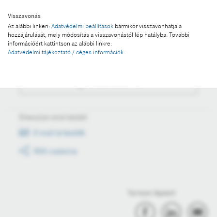
Visszavonás
Az alábbi linken:
Adatvédelmi beállítások
bármikor visszavonhatja a
Műveletek
hozzájárulását, mely módosítás a visszavonástól lép hatályba. További
információért kattintson az alábbi linkre:
Adatvédelmi tájékoztató / céges információk
.
Fotó a kosárba
Fotó letöltése
Értesüljön első kézből
E-mail értesítők
RSS csatorna
Tartson lépést!