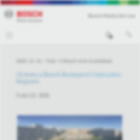
Bosch Media Service
0
2020. 12. 21.
Fotó
A Bosch mint munkáltató
15 éves a Bosch Budapesti Fejlesztési
Központ
Fotó ID: 906