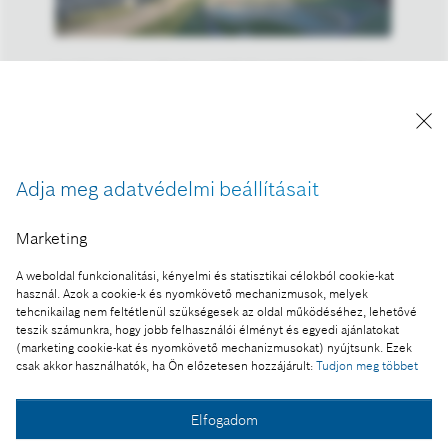
Az idén 15 éves Budapesti Fejlesztési Központban
már több mint ezer mérnök vesz részt
autonómjármű-fejlesztési projektekben.
A kép "Forrás: Bosch" megjelöléssel a sajtó
számára díjmentesen felhasználható.
Adja meg adatvédelmi beállításait
Ennek a sajtóközleménynek a része:
Marketing
15 éves a Bosch Budapesti Fejlesztési Központ
A weboldal funkcionalitási, kényelmi és statisztikai célokból cookie-kat
használ. Azok a cookie-k és nyomkövető mechanizmusok, melyek
tehcnikailag nem feltétlenül szükségesek az oldal működéséhez, lehetővé
teszik számunkra, hogy jobb felhasználói élményt és egyedi ajánlatokat
(marketing cookie-kat és nyomkövető mechanizmusokat) nyújtsunk. Ezek
Fotó a kosárba
csak akkor használhatók, ha Ön előzetesen hozzájárult:
Tudjon meg többet
Elfogadom
Fotó letöltése