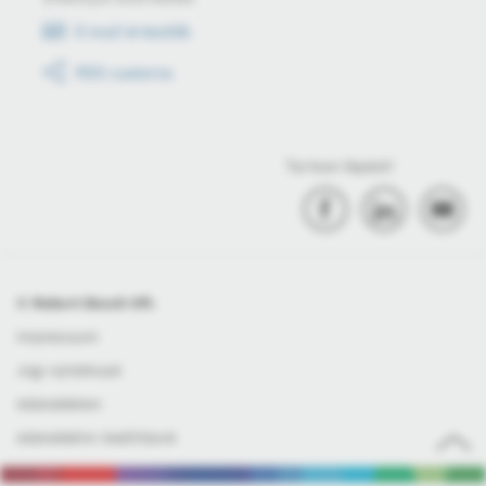
E-mail értesítők
RSS csatorna
Tartson lépést!
© Robert Bosch Kft.
Impresszum
Jogi nyilatkozat
Adatvédelem
Adatvédelmi beállítások