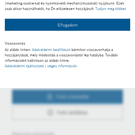
mellett
(marketing cookie-kat és nyomkövető mechanizmusokat) nyújtsunk. Ezek
csak akkor használhatók, ha Ön előzetesen hozzájárult:
Tudjon meg többet
Elfogadom
Fotó a kosárba
Visszavonás
Az alábbi linken:
Adatvédelmi beállítások
bármikor visszavonhatja a
Fotó letöltése
hozzájárulását, mely módosítás a visszavonástól lép hatályba. További
információért kattintson az alábbi linkre:
Adatvédelmi tájékoztató / céges információk
.
Műveletek
Fotó a kosárba
Fotó letöltése
Értesüljön első kézből