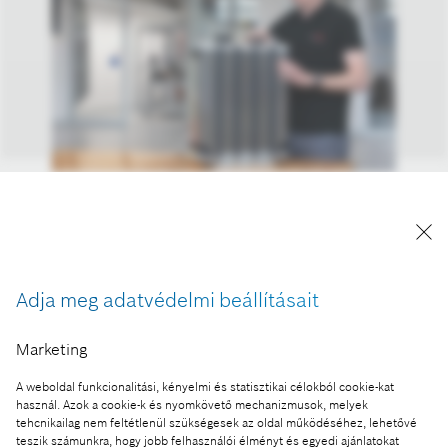
A Bosch együttműködésben a Powercell vállalattal
már azon dolgozik, hogy 2022-ben kereskedelmi
forgalomba hozzák a mobil üzemanyagcellákat a
gépjárművek esetében.
Adja meg adatvédelmi beállításait
A kép "Forrás: Bosch" megjelöléssel a sajtó
számára díjmentesen felhasználható.
Marketing
Ennek a sajtóközleménynek a része:
A weboldal funkcionalitási, kényelmi és statisztikai célokból cookie-kat
használ. Azok a cookie-k és nyomkövető mechanizmusok, melyek
A Bosch a koronavírus válság idején is elkötelezett
tehcnikailag nem feltétlenül szükségesek az oldal működéséhez, lehetővé
a technológiai innovációk és az éghajlatvédelem
teszik számunkra, hogy jobb felhasználói élményt és egyedi ajánlatokat