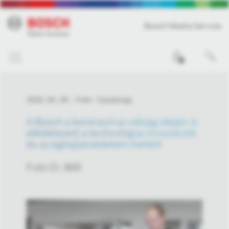
Bosch Media Service
0
2020. 04. 29.
Fotó
Gazdaság
A Bosch a koronavírus válság idején is
elkötelezett a technológiai innovációk
és az éghajlatvédelem mellett
Fotó ID: 869