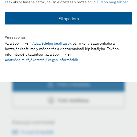
csak akkor használhatók, ha Ön előzetesen hozzájárult:
Tudjon meg többet
Fotó a kosárba
Elfogadom
Visszavonás
Fotó letöltése
Az alábbi linken:
Adatvédelmi beállítások
bármikor visszavonhatja a
hozzájárulását, mely módosítás a visszavonástól lép hatályba. További
információért kattintson az alábbi linkre:
Adatvédelmi tájékoztató / céges információk
.
Műveletek
Fotó a kosárba
Fotó letöltése
Értesüljön első kézből
E-mail értesítők