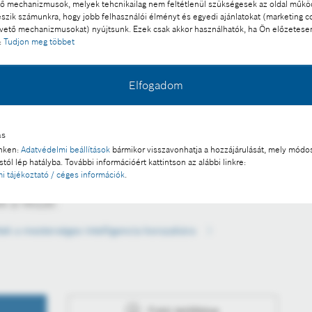
 mechanizmusok, melyek tehcnikailag nem feltétlenül szükségesek az oldal műk
eszik számunkra, hogy jobb felhasználói élményt és egyedi ajánlatokat (marketing c
ető mechanizmusokat) nyújtsunk. Ezek csak akkor használhatók, ha Ön előzetese
:
Tudjon meg többet
Elfogadom
mmunikációs és kormányzati kapcsolatok igazgatója
ás
an
inken:
Adatvédelmi beállítások
bármikor visszavonhatja a hozzájárulását, mely módos
tól lép hatályba. További információért kattintson az alábbi linkre:
l a sajtó számára díjmentesen felhasználható.
i tájékoztató / céges információk
.
 a része:
tek a mesterséges intelligencia korszakára
Fotó letöltése