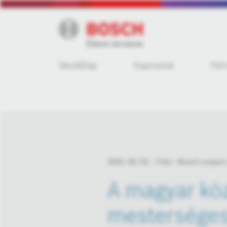
Kezdőlap
Kapcsolat
Fel
2025. 09. 02.
Fotó
Bosch csoport
A magyar köz
mesterséges 