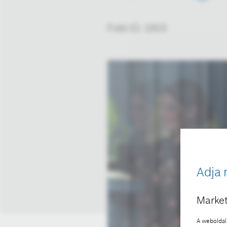
Fotó ID: 1915
Adja 
Market
A weboldal 