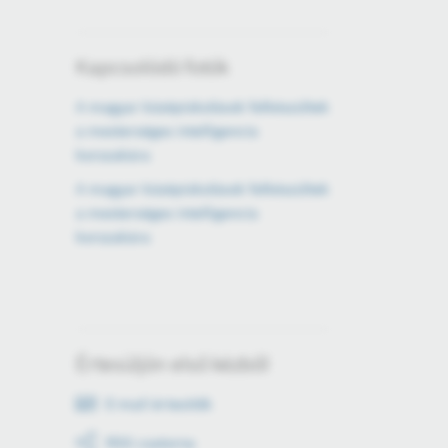
Kapcsolódó fotók
A magyar középiskolások felkészültek
a mesterséges intelligencia
korszakára
A magyar középiskolások felkészültek
a mesterséges intelligencia
korszakára
Értesüljön első kézből
E-mail értesítők
RSS csatorna