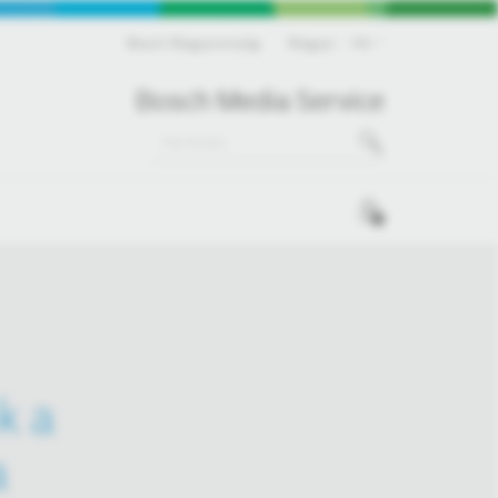
Bosch Magyarország
Magyar
HU
Bosch Media Service
0
k a
a