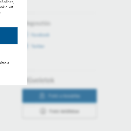
ödéséhez,
ookie-kat
n
Megosztás
Facebook
Twitter
ítás a
Műveletek
Fotó a kosárba
Fotó letöltése