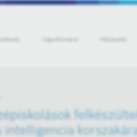
iratkozás
Céginformáció
Pályázatok
épiskolások felkészülte
intelligencia korszakár