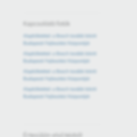
Kapcsolódó fotók
Alapkőletétel: a Bosch tovább bővíti
Budapesti Fejlesztési Központját
Alapkőletétel: a Bosch tovább bővíti
Budapesti Fejlesztési Központját
Alapkőletétel: a Bosch tovább bővíti
Budapesti Fejlesztési Központját
Alapkőletétel: a Bosch tovább bővíti
Budapesti Fejlesztési Központját
Értesüljön első kézből