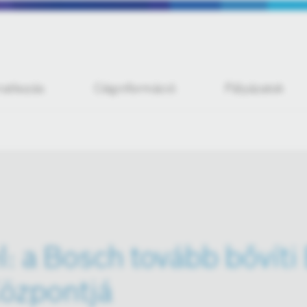
iratkozás
Céginformáció
Pályázatok
l: a Bosch tovább bővíti
Központjá