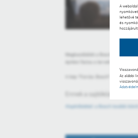
A weboldal 
nyomkövető
lehetővé t
és nyomköv
hozzájárult
Megkezdődött a Bosch Budapesti Fe
építési fázisa a tervek szerint 37 
Visszavon
Az alábbi l
A kép "Forrás: Bosch" megjelölésse
visszavonás
Adatvédelm
Ennek a sajtóközleménynek
Alapkőletétel: a Bosch tovább bővít