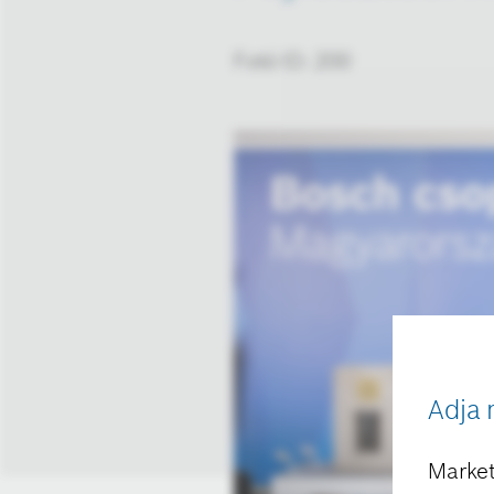
Fotó ID: 200
Adja 
Market