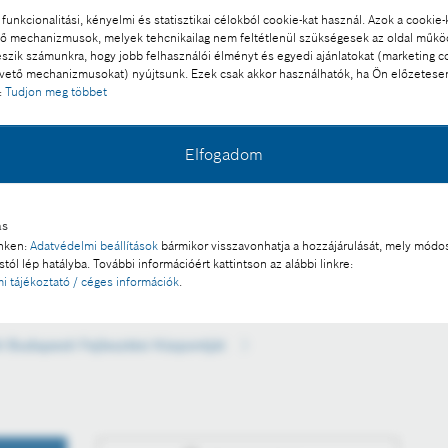
funkcionalitási, kényelmi és statisztikai célokból cookie-kat használ. Azok a cookie-
 mechanizmusok, melyek tehcnikailag nem feltétlenül szükségesek az oldal műk
eszik számunkra, hogy jobb felhasználói élményt és egyedi ajánlatokat (marketing c
ető mechanizmusokat) nyújtsunk. Ezek csak akkor használhatók, ha Ön előzetese
:
Tudjon meg többet
Elfogadom
jlesztési Központ campusának bővítése, aminek első
milliárd forint beruházás keretében 2021-ben ér véget.
ás
inken:
Adatvédelmi beállítások
bármikor visszavonhatja a hozzájárulását, mely módos
l a sajtó számára díjmentesen felhasználható.
tól lép hatályba. További információért kattintson az alábbi linkre:
i tájékoztató / céges információk
.
 a része:
i Budapesti Fejlesztési Központját