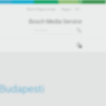
Bosch Magyarország
Magyar
HU
Bosch Media Service
0
 Budapesti