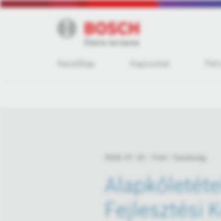
Kezdőlap
Kapcsolat
Fel
2018. 07. 10.
Fotó
Gazdaság
Alapkőletéte
Fejlesztési 