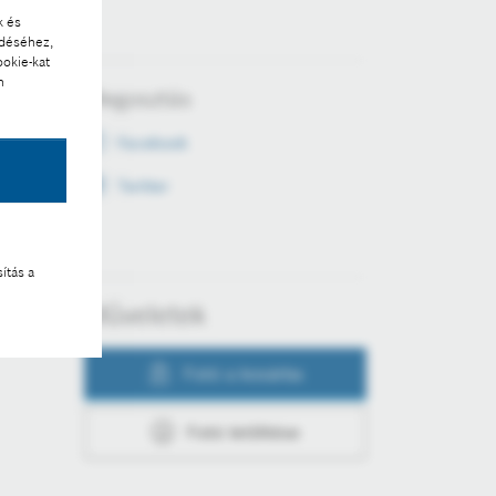
k és
ödéséhez,
ookie-kat
n
Megosztás
Facebook
Twitter
ítás a
Műveletek
Fotó a kosárba
Fotó letöltése