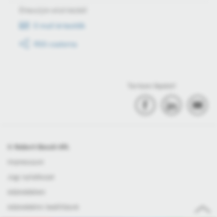
Értesüljön első kézből
E-mail értesítők
RSS csatorna
Tartson lépést!
© Robert Bosch Kft.
Impresszum
Jogi nyilatkozat
Adatvédelem
Adatvédelmi beállítások