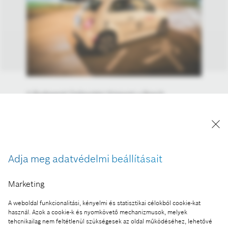
A Budapesti Fejlesztési Központ a Bosch
világszintű fejlesztéseinek egyre hangsúlyosabb
helyszíne, fontos szerepet játszik az automatizált-
és az elektromos mobilitás fejlesztésében, emellett
a Bosch csoport egyik legjelentősebb
gépjárműelektronikai kutató-, fejlesztő- és
Adja meg adatvédelmi beállításait
tesztközpontja.
A kép "Forrás: Bosch" megjelöléssel a sajtó
Marketing
számára díjmentesen felhasználható.
A weboldal funkcionalitási, kényelmi és statisztikai célokból cookie-kat
használ. Azok a cookie-k és nyomkövető mechanizmusok, melyek
Ennek a sajtóközleménynek a része:
tehcnikailag nem feltétlenül szükségesek az oldal működéséhez, lehetővé