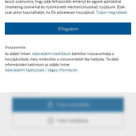
teszik számunkra, hogy jobb felhasználói élményt és egyedi ajánlatokat
Alapkőletétel: a Bosch tovább bővíti Budapesti
(marketing cookie-kat és nyomkövető mechanizmusokat) nyújtsunk. Ezek
Fejlesztési Központját
csak akkor használhatók, ha Ön előzetesen hozzájárult:
Tudjon meg többet
Elfogadom
Fotó a kosárba
Visszavonás
Az alábbi linken:
Adatvédelmi beállítások
bármikor visszavonhatja a
hozzájárulását, mely módosítás a visszavonástól lép hatályba. További
Fotó letöltése
információért kattintson az alábbi linkre:
Adatvédelmi tájékoztató / céges információk
.
Műveletek
Fotó a kosárba
Fotó letöltése