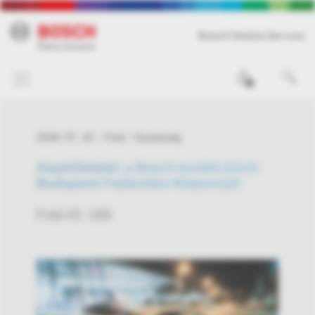
Bosch Media Service
0
2018. 07. 10.
Fotó
Gazdaság
Alapkőletétel: a Bosch tovább bővíti
Budapesti Fejlesztési Központját
Fotó ID: 193