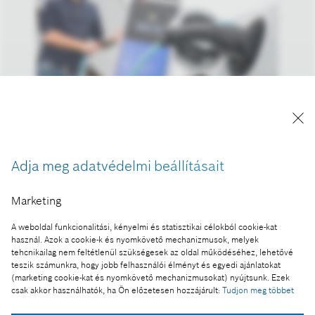
A kép "Forrás: Bosch" megjelöléssel a sajtó
számára díjmentesen felhasználható.
Adja meg adatvédelmi beállításait
Ennek a sajtóközleménynek a része:
Marketing
Bosch: 2018-ban ismét rekord árbevétel és
A weboldal funkcionalitási, kényelmi és statisztikai célokból cookie-kat
eredmény
használ. Azok a cookie-k és nyomkövető mechanizmusok, melyek
tehcnikailag nem feltétlenül szükségesek az oldal működéséhez, lehetővé
teszik számunkra, hogy jobb felhasználói élményt és egyedi ajánlatokat
(marketing cookie-kat és nyomkövető mechanizmusokat) nyújtsunk. Ezek
csak akkor használhatók, ha Ön előzetesen hozzájárult:
Tudjon meg többet
Fotó a kosárba