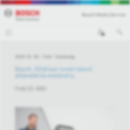
Bosch Media Service
0
2019. 01. 30.
Fotó
Gazdaság
Bosch: 2018-ban ismét rekord
árbevétel és eredmény
Fotó ID: 693