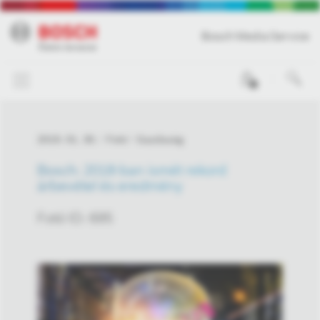
Bosch Media Service
0
2019. 01. 30.
Fotó
Gazdaság
Bosch: 2018-ban ismét rekord
árbevétel és eredmény
Fotó ID: 695