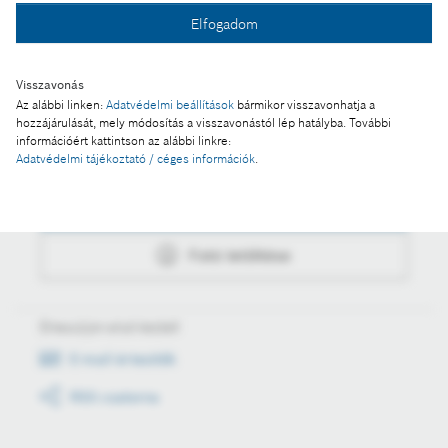
Elfogadom
Fotó letöltése
Visszavonás
Az alábbi linken:
Adatvédelmi beállítások
bármikor visszavonhatja a
hozzájárulását, mely módosítás a visszavonástól lép hatályba. További
információért kattintson az alábbi linkre:
Műveletek
Adatvédelmi tájékoztató / céges információk
.
Fotó a kosárba
Fotó letöltése
Értesüljön első kézből
E-mail értesítők
RSS csatorna