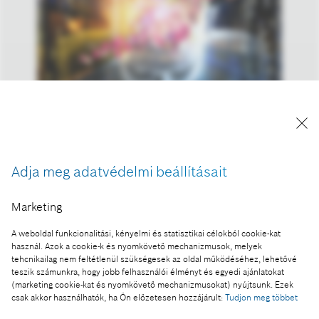
A kép "Forrás: Bosch" megjelöléssel a sajtó
számára díjmentesen felhasználható.
Adja meg adatvédelmi beállításait
Ennek a sajtóközleménynek a része:
Marketing
Bosch: 2018-ban ismét rekord árbevétel és
A weboldal funkcionalitási, kényelmi és statisztikai célokból cookie-kat
eredmény
használ. Azok a cookie-k és nyomkövető mechanizmusok, melyek
tehcnikailag nem feltétlenül szükségesek az oldal működéséhez, lehetővé
teszik számunkra, hogy jobb felhasználói élményt és egyedi ajánlatokat
(marketing cookie-kat és nyomkövető mechanizmusokat) nyújtsunk. Ezek
csak akkor használhatók, ha Ön előzetesen hozzájárult:
Tudjon meg többet
Fotó a kosárba