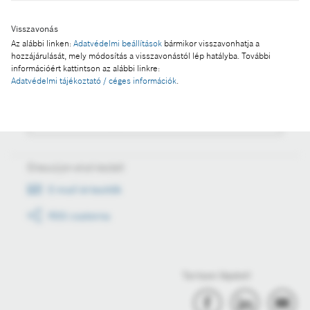
Visszavonás
Az alábbi linken:
Adatvédelmi beállítások
bármikor visszavonhatja a
Műveletek
hozzájárulását, mely módosítás a visszavonástól lép hatályba. További
információért kattintson az alábbi linkre:
Fotó a kosárba
Adatvédelmi tájékoztató / céges információk
.
Fotó letöltése
Értesüljön első kézből
E-mail értesítők
RSS csatorna
Tartson lépést!