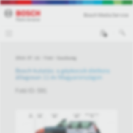
Bosch Media Service
0
2014. 07. 14.
Fotó
Gazdaság
Bosch-kutatás: a gépkocsik életkora
átlagosan 11 év Magyarországon
Fotó ID: 591