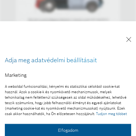
A kép "Forrás: Bosch" megjelöléssel a sajtó
számára díjmentesen felhasználható.
Adja meg adatvédelmi beállításait
Ennek a sajtóközleménynek a része:
Bosch-kutatás: a gépkocsik életkora átlagosan 11
Marketing
év Magyarországon
A weboldal funkcionalitási, kényelmi és statisztikai célokból cookie-kat
használ. Azok a cookie-k és nyomkövető mechanizmusok, melyek
tehcnikailag nem feltétlenül szükségesek az oldal működéséhez, lehetővé
teszik számunkra, hogy jobb felhasználói élményt és egyedi ajánlatokat
Fotó a kosárba
(marketing cookie-kat és nyomkövető mechanizmusokat) nyújtsunk. Ezek
csak akkor használhatók, ha Ön előzetesen hozzájárult:
Tudjon meg többet
Fotó letöltése
Elfogadom