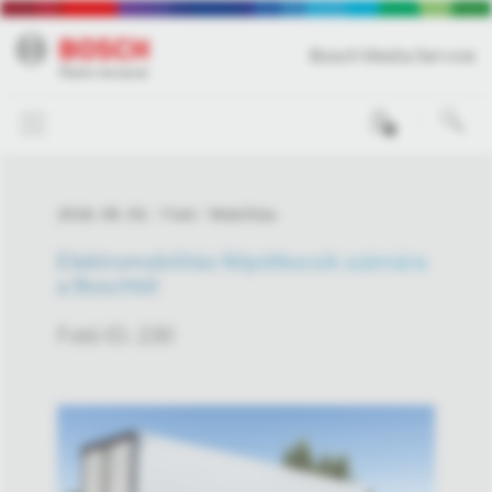
Bosch Media Service
0
2018. 09. 03.
Fotó
Mobilitás
Elektromobilitás félpótkocsik számára
a Boschtól
Fotó ID: 230