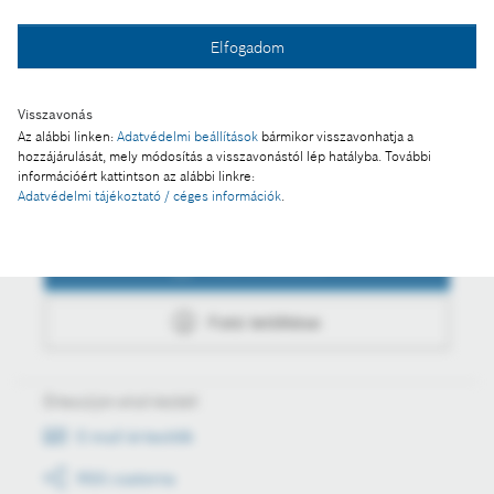
Fotó a kosárba
Elfogadom
Fotó letöltése
Visszavonás
Az alábbi linken:
Adatvédelmi beállítások
bármikor visszavonhatja a
hozzájárulását, mely módosítás a visszavonástól lép hatályba. További
információért kattintson az alábbi linkre:
Adatvédelmi tájékoztató / céges információk
.
Műveletek
Fotó a kosárba
Fotó letöltése
Értesüljön első kézből
E-mail értesítők
RSS csatorna