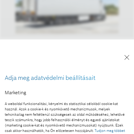
A félpótkocsiba szerelhető elektromos tengely
működési elve, hogy az eddig csupán szabadon
gördülő pótkocsitengelyekre a Bosch elektromos
gépet integrál.
A kép "Forrás: Bosch" megjelöléssel a sajtó
Adja meg adatvédelmi beállításait
számára díjmentesen felhasználható.
Marketing
Ennek a sajtóközleménynek a része:
A weboldal funkcionalitási, kényelmi és statisztikai célokból cookie-kat
Elektromobilitás félpótkocsik számára a Boschtól
használ. Azok a cookie-k és nyomkövető mechanizmusok, melyek
tehcnikailag nem feltétlenül szükségesek az oldal működéséhez, lehetővé
teszik számunkra, hogy jobb felhasználói élményt és egyedi ajánlatokat
(marketing cookie-kat és nyomkövető mechanizmusokat) nyújtsunk. Ezek
csak akkor használhatók, ha Ön előzetesen hozzájárult:
Tudjon meg többet