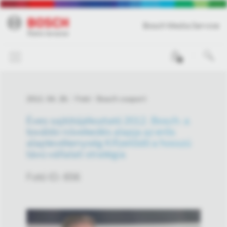
Bosch Media Service
0
2012. 04. 26.
Fotó
Bosch csoport
Éves sajtótájékoztató 2012. Bosch: a
további növekedés alapja az erős
alaptevékenység Kifizetődő a hosszú
távú vállalati stratégia
Fotó ID: 656