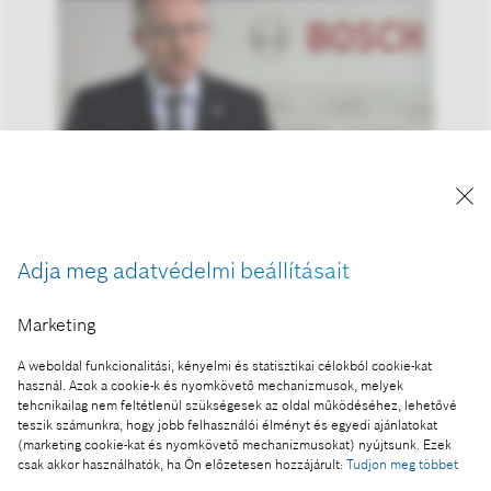
Franz Fehrenbach, a Bosch igazgatótanácsának
elnöke
Adja meg adatvédelmi beállításait
A kép ""Forrás: Bosch"" megjelöléssel a sajtó
számára díjmentesen felhasználható.
Marketing
Ennek a sajtóközleménynek a része:
A weboldal funkcionalitási, kényelmi és statisztikai célokból cookie-kat
Éves sajtótájékoztató 2012.
használ. Azok a cookie-k és nyomkövető mechanizmusok, melyek
tehcnikailag nem feltétlenül szükségesek az oldal működéséhez, lehetővé
teszik számunkra, hogy jobb felhasználói élményt és egyedi ajánlatokat
(marketing cookie-kat és nyomkövető mechanizmusokat) nyújtsunk. Ezek
csak akkor használhatók, ha Ön előzetesen hozzájárult:
Tudjon meg többet
Fotó a kosárba