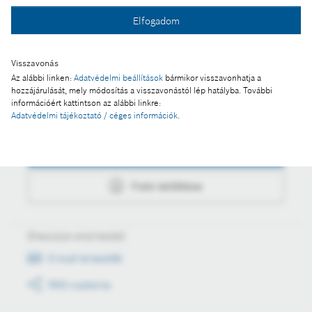
Elfogadom
Fotó letöltése
Visszavonás
Az alábbi linken:
Adatvédelmi beállítások
bármikor visszavonhatja a
hozzájárulását, mely módosítás a visszavonástól lép hatályba. További
információért kattintson az alábbi linkre:
Műveletek
Adatvédelmi tájékoztató / céges információk
.
Fotó a kosárba
Fotó letöltése
Értesüljön első kézből
E-mail értesítők
RSS csatorna