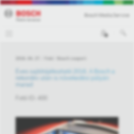
Bosch Media Service
0
2016. 04. 27.
Fotó
Bosch csoport
Éves sajtótájékoztató 2016. A Bosch a
rekordév után is növekedési pályán
marad
Fotó ID: 400