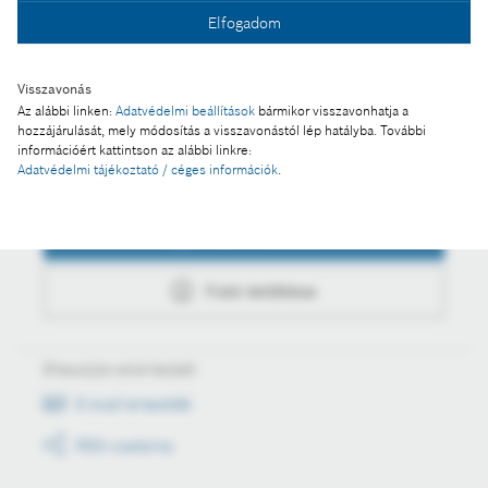
Elfogadom
Fotó letöltése
Visszavonás
Az alábbi linken:
Adatvédelmi beállítások
bármikor visszavonhatja a
hozzájárulását, mely módosítás a visszavonástól lép hatályba. További
információért kattintson az alábbi linkre:
Adatvédelmi tájékoztató / céges információk
.
Műveletek
Fotó a kosárba
Fotó letöltése
Értesüljön első kézből
E-mail értesítők
RSS csatorna