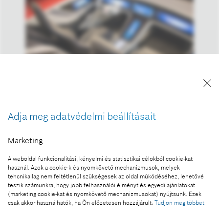
A kép "Forrás: Bosch" megjelöléssel a sajtó
Adja meg adatvédelmi beállításait
számára díjmentesen felhasználható.
Marketing
Ennek a sajtóközleménynek a része:
A weboldal funkcionalitási, kényelmi és statisztikai célokból cookie-kat
Éves sajtótájékoztató 2016. A Bosch a rekordév
használ. Azok a cookie-k és nyomkövető mechanizmusok, melyek
után is növekedési pályán marad
tehcnikailag nem feltétlenül szükségesek az oldal működéséhez, lehetővé
teszik számunkra, hogy jobb felhasználói élményt és egyedi ajánlatokat
(marketing cookie-kat és nyomkövető mechanizmusokat) nyújtsunk. Ezek
csak akkor használhatók, ha Ön előzetesen hozzájárult:
Tudjon meg többet
Fotó a kosárba