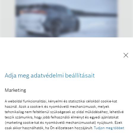
Tesztvezetés elektronikus vezérlésű fékrendszerrel
A kép "Forrás: Bosch" megjelöléssel a sajtó
Adja meg adatvédelmi beállításait
számára díjmentesen felhasználható.
Marketing
Ennek a sajtóközleménynek a része:
A weboldal funkcionalitási, kényelmi és statisztikai célokból cookie-kat
Expedíció az északi sarkkörig a Bosch elektronikus
használ. Azok a cookie-k és nyomkövető mechanizmusok, melyek
vezérlésű fékrendszerével
tehcnikailag nem feltétlenül szükségesek az oldal működéséhez, lehetővé
teszik számunkra, hogy jobb felhasználói élményt és egyedi ajánlatokat
(marketing cookie-kat és nyomkövető mechanizmusokat) nyújtsunk. Ezek
csak akkor használhatók, ha Ön előzetesen hozzájárult:
Tudjon meg többet