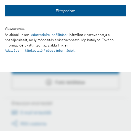
Fotó a kosárba
Elfogadom
Fotó letöltése
Visszavonás
Az alábbi linken:
Adatvédelmi beállítások
bármikor visszavonhatja a
hozzájárulását, mely módosítás a visszavonástól lép hatályba. További
információért kattintson az alábbi linkre:
Adatvédelmi tájékoztató / céges információk
.
Műveletek
Fotó a kosárba
Fotó letöltése
Értesüljön első kézből
E-mail értesítők
RSS csatorna