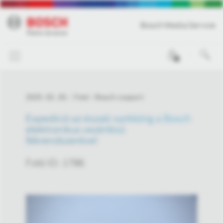
Bosch Media Service
0
2025. 02. 20.
Fotó
Bosch csoport
Expedíció az északi sarkkörig a Bosch
elektronikus vezérlésű
fékrendszerével
Fotó ID: 1786