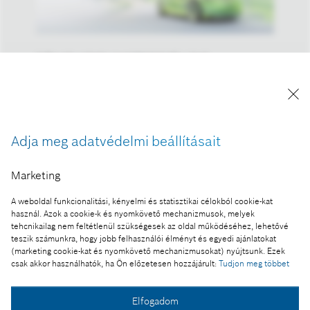
A Bosch nyitott szemlélettel áll a jövő
mobilitásához
A kép "Forrás: Bosch" megjelöléssel a sajtó
számára díjmentesen felhasználható.
Adja meg adatvédelmi beállításait
Ennek a sajtóközleménynek a része:
IAA 2019: A Bosch 13 milliárd euró összegben
Marketing
kapott elektromobilitási megrendeléseket
A weboldal funkcionalitási, kényelmi és statisztikai célokból cookie-kat
használ. Azok a cookie-k és nyomkövető mechanizmusok, melyek
tehcnikailag nem feltétlenül szükségesek az oldal működéséhez, lehetővé
teszik számunkra, hogy jobb felhasználói élményt és egyedi ajánlatokat
Fotó a kosárba
(marketing cookie-kat és nyomkövető mechanizmusokat) nyújtsunk. Ezek
csak akkor használhatók, ha Ön előzetesen hozzájárult:
Tudjon meg többet
Fotó letöltése
Elfogadom