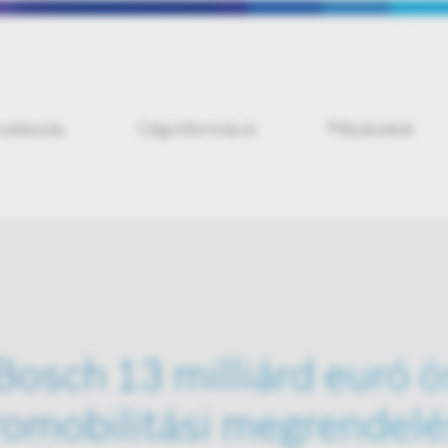
iratkozás
Céginformáció
Pályázatok
Bosch 13 milliárd euró 
romobilitási megrendel