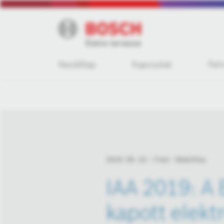
Kezdőlap
Kapcsolat
Fel
2019. 09. 10.
Fotó
Mobilitás
IAA 2019: A 
kapott elekt