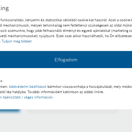
ing
funkcionalitási, kényelmi és statisztikai célokból cookie-kat használ. Azok a cookie-
 mechanizmusok, melyek tehcnikailag nem feltétlenül szükségesek az oldal műk
eszik számunkra, hogy jobb felhasználói élményt és egyedi ajánlatokat (marketing c
ető mechanizmusokat) nyújtsunk. Ezek csak akkor használhatók, ha Ön előzetese
:
Tudjon meg többet
l a sajtó számára díjmentesen felhasználható.
 a része:
Elfogadom
ó összegben kapott elektromobilitási megrendeléseket
ás
inken:
Adatvédelmi beállítások
bármikor visszavonhatja a hozzájárulását, mely módos
tól lép hatályba. További információért kattintson az alábbi linkre:
i tájékoztató / céges információk
.
Fotó letöltése