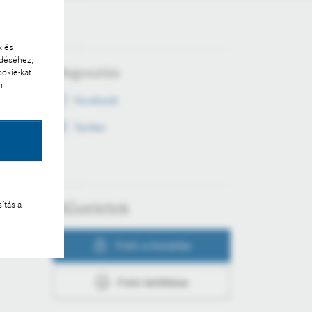
k és
ödéséhez,
Megosztás
ookie-kat
n
Facebook
Twitter
Műveletek
ítás a
Fotó a kosárba
Fotó letöltése