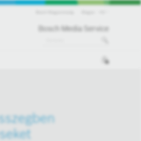
Bosch Magyarország
Magyar
HU
Bosch Media Service
0
összegben
éseket