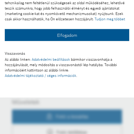
tehcnikailag nem feltétlenül szükségesek az oldal működéséhez, lehetővé
Ennek a sajtóközleménynek a része:
teszik számunkra, hogy jobb felhasználói élményt és egyedi ajánlatokat
(marketing cookie-kat és nyomkövető mechanizmusokat) nyújtsunk. Ezek
Irány a hidrogénkorszak: a Bosch megkezdte az
csak akkor használhatók, ha Ön előzetesen hozzájárult:
Tudjon meg többet
üzemanyagcellák sorozatgyártását
Elfogadom
Fotó a kosárba
Visszavonás
Az alábbi linken:
Adatvédelmi beállítások
bármikor visszavonhatja a
hozzájárulását, mely módosítás a visszavonástól lép hatályba. További
információért kattintson az alábbi linkre:
Fotó letöltése
Adatvédelmi tájékoztató / céges információk
.
Műveletek
Fotó a kosárba
Fotó letöltése