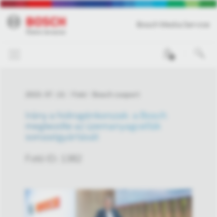
Bosch Media Service
0
2023. 07. 13.
Fotó
Bosch csoport
Irány a hidrogénkorszak: a Bosch
megkezdte az üzemanyagcellák
sorozatgyártását
Fotó ID: 1382