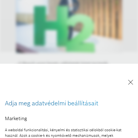
„A Bosch azon kevés vállalatok közé tartozik,
amelyek olyan komplex technológia
sorozatgyártására is képesek, mint az
üzemanyagcella. Nem csupán a szükséges
szakértelem áll rendelkezésünkre, hanem új
fejlesztéseink sorozatgyártását is gyorsan el tudjuk
Adja meg adatvédelmi beállításait
kezdeni” – hangsúlyozta Markus Heyn, a Bosch
igazgatóságának tagja, a Bosch Mobilitás elnöke.
Marketing
A kép "Forrás: Bosch" megjelöléssel a sajtó
A weboldal funkcionalitási, kényelmi és statisztikai célokból cookie-kat
számára díjmentesen felhasználható.
használ. Azok a cookie-k és nyomkövető mechanizmusok, melyek