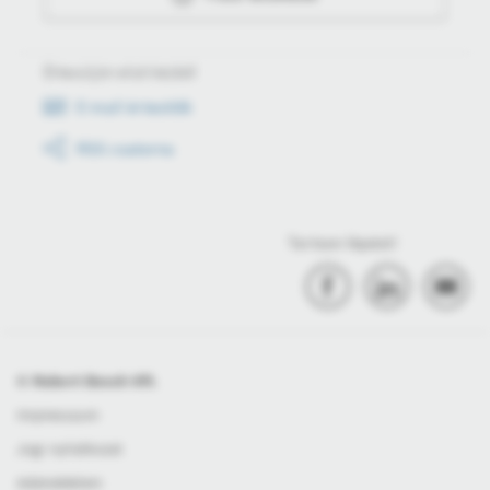
Értesüljön első kézből
E-mail értesítők
RSS csatorna
Tartson lépést!
© Robert Bosch Kft.
Impresszum
Jogi nyilatkozat
Adatvédelem