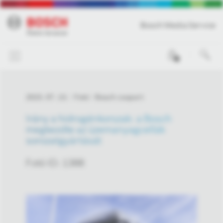
Bosch Media Service
0
2023. 07. 13.
Fotó
Bosch csoport
Irány a hidrogénkorszak: a Bosch
megkezdte az üzemanyagcellák
sorozatgyártását
Fotó ID: 1388