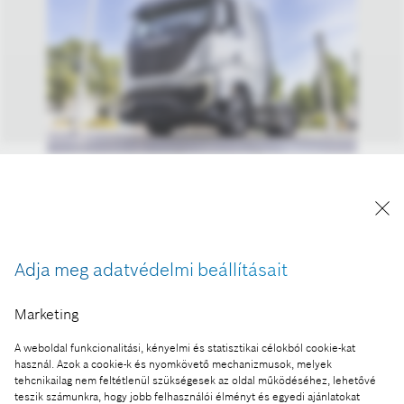
Az IVECO Heavy Duty FCEV (üzemanyagcellás
elektromos jármű) egy hidrogénüzemű jármű az
európai piacra. Üzemanyagcellás elektromos
hajtásláncával és zöld hidrogénnel kombinálva
Adja meg adatvédelmi beállításait
helyben nulla károsanyag-kibocsátású.
A kép "Forrás: Bosch" megjelöléssel a sajtó
Marketing
számára díjmentesen felhasználható.
A weboldal funkcionalitási, kényelmi és statisztikai célokból cookie-kat
Ennek a sajtóközleménynek a része:
használ. Azok a cookie-k és nyomkövető mechanizmusok, melyek
tehcnikailag nem feltétlenül szükségesek az oldal működéséhez, lehetővé
Irány a hidrogénkorszak: a Bosch megkezdte az
teszik számunkra, hogy jobb felhasználói élményt és egyedi ajánlatokat