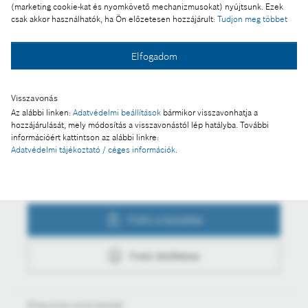
üzemanyagcellák sorozatgyártását
(marketing cookie-kat és nyomkövető mechanizmusokat) nyújtsunk. Ezek
csak akkor használhatók, ha Ön előzetesen hozzájárult:
Tudjon meg többet
Elfogadom
Fotó a kosárba
Visszavonás
Az alábbi linken:
Adatvédelmi beállítások
bármikor visszavonhatja a
Fotó letöltése
hozzájárulását, mely módosítás a visszavonástól lép hatályba. További
információért kattintson az alábbi linkre:
Adatvédelmi tájékoztató / céges információk
.
Műveletek
Fotó a kosárba
Fotó letöltése
Értesüljön első kézből