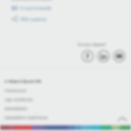
E-mail értesítők
RSS csatorna
Tartson lépést!
© Robert Bosch Kft.
Impresszum
Jogi nyilatkozat
Adatvédelem
Adatvédelmi beállítások