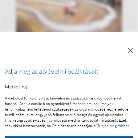
A HUMDA Lab önvezető versenyautó-modelljei a
Bosch középiskolai nyílt napján
A kép "Forrás: Bosch" megjelöléssel a sajtó
Adja meg adatvédelmi beállításait
számára díjmentesen felhasználható.
Marketing
Ennek a sajtóközleménynek a része:
A weboldal funkcionalitási, kényelmi és statisztikai célokból cookie-kat
Iskolába ment a Bosch
használ. Azok a cookie-k és nyomkövető mechanizmusok, melyek
tehcnikailag nem feltétlenül szükségesek az oldal működéséhez, lehetővé
teszik számunkra, hogy jobb felhasználói élményt és egyedi ajánlatokat
(marketing cookie-kat és nyomkövető mechanizmusokat) nyújtsunk. Ezek
csak akkor használhatók, ha Ön előzetesen hozzájárult:
Tudjon meg többet
Fotó a kosárba