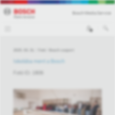
Bosch Media Service
0
2025. 03. 31.
Fotó
Bosch csoport
Iskolába ment a Bosch
Fotó ID: 1806