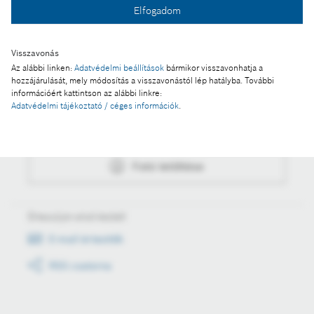
Elfogadom
Fotó letöltése
Visszavonás
Az alábbi linken:
Adatvédelmi beállítások
bármikor visszavonhatja a
hozzájárulását, mely módosítás a visszavonástól lép hatályba. További
Műveletek
információért kattintson az alábbi linkre:
Adatvédelmi tájékoztató / céges információk
.
Fotó a kosárba
Fotó letöltése
Értesüljön első kézből
E-mail értesítők
RSS csatorna