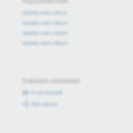
Kapcsolódó fotók
Iskolába ment a Bosch
Iskolába ment a Bosch
Iskolába ment a Bosch
Iskolába ment a Bosch
Értesüljön első kézből
E-mail értesítők
RSS csatorna