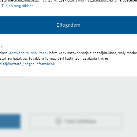
ető mechanizmusokat) nyújtsunk. Ezek csak akkor használhatók, ha Ön előzetese
:
Tudjon meg többet
Elfogadom
 egyedülálló interaktív nyílt napot középiskolásoknak a
mban.
ás
inken:
Adatvédelmi beállítások
bármikor visszavonhatja a hozzájárulását, mely módos
l a sajtó számára díjmentesen felhasználható.
tól lép hatályba. További információért kattintson az alábbi linkre:
i tájékoztató / céges információk
.
 a része:
Fotó letöltése