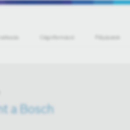
iratkozás
Céginformáció
Pályázatok
nt a Bosch