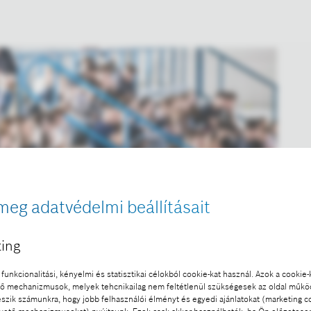
meg adatvédelmi beállításait
ing
funkcionalitási, kényelmi és statisztikai célokból cookie-kat használ. Azok a cookie-
 mechanizmusok, melyek tehcnikailag nem feltétlenül szükségesek az oldal műk
eszik számunkra, hogy jobb felhasználói élményt és egyedi ajánlatokat (marketing c