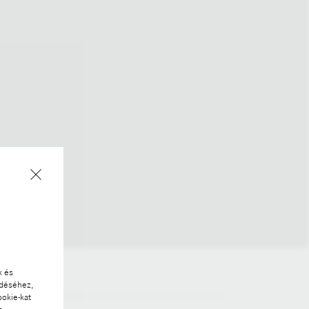
k és
ödéséhez,
ookie-kat