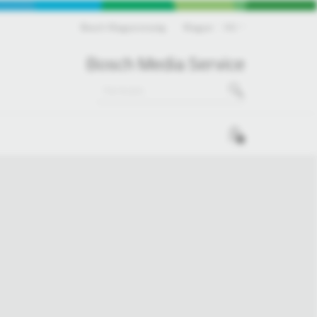
Bosch Magyarország
Magyar
HU
Bosch Media Service
0