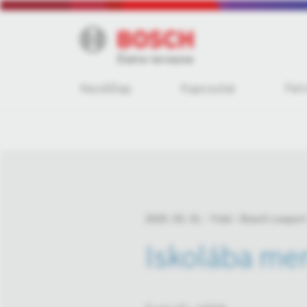
Kezdőlap
Kapcsolat
Fel
2025. 03. 31.
Fotó
Bosch csoport
Iskolába me