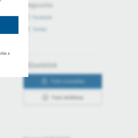
n
Megosztás
Facebook
Twitter
ítás a
Műveletek
Fotó a kosárba
Fotó letöltése