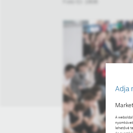
Fotó ID: 1808
Adja 
Market
A weboldal 
nyomkövető
lehetővé t