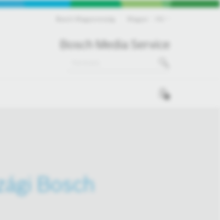
Bosch Magyarország
Magyar
HU
Bosch Media Service
0
zági Bosch