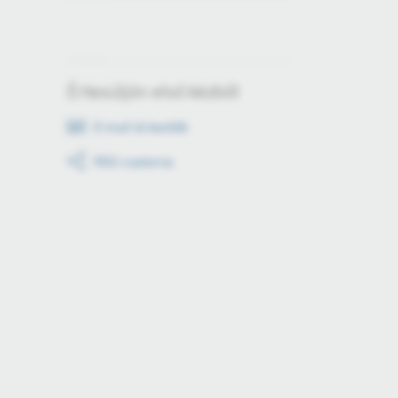
Értesüljön első kézből
E-mail értesítők
RSS csatorna