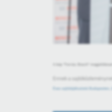
A kép "Forrás: Bosch" megjelölésse
Ennek a sajtóközleménynek
Éves sajtótájékoztató Budapesten,