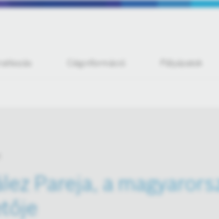
iratkozás
Céginformáció
Pályázatok
lez Pareja, a magyarors
tője