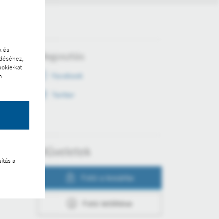
k és
Megosztás
ödéséhez,
ookie-kat
Facebook
n
Twitter
Műveletek
ítás a
Fotó a kosárba
Fotó letöltése