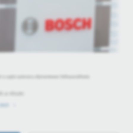
l a sajtó számára díjmentesen felhasználható.
 a része:
 2015