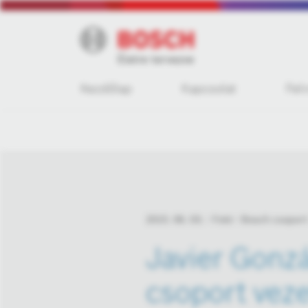
Kezdőlap
Kapcsolat
Fel
2015. 06. 03.
Fotó
Bosch csoport
Javier Gonzá
csoport veze