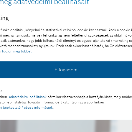
meg adatvédelmi beállításait
ing
funkcionalitási, kényelmi és statisztikai célokból cookie-kat használ. Azok a cookie-
 mechanizmusok, melyek tehcnikailag nem feltétlenül szükségesek az oldal műk
eszik számunkra, hogy jobb felhasználói élményt és egyedi ajánlatokat (marketing c
ető mechanizmusokat) nyújtsunk. Ezek csak akkor használhatók, ha Ön előzetese
:
Tudjon meg többet
Elfogadom
ás
inken:
Adatvédelmi beállítások
bármikor visszavonhatja a hozzájárulását, mely módos
tól lép hatályba. További információért kattintson az alábbi linkre:
i tájékoztató / céges információk
.