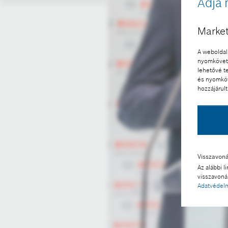
Adja 
Market
A weboldal 
nyomkövető
lehetővé t
és nyomköv
hozzájárult
Visszavon
Az alábbi l
visszavonás
Adatvédelm