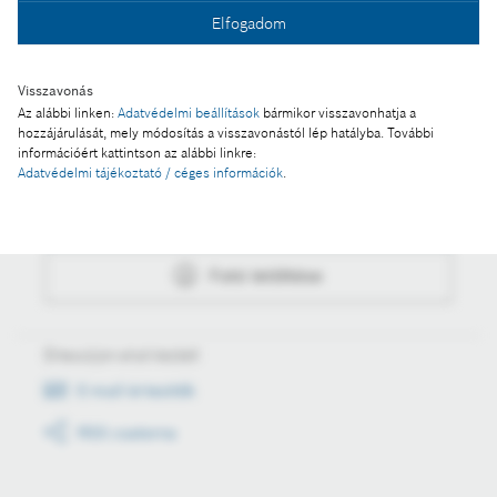
Elfogadom
Fotó letöltése
Visszavonás
Az alábbi linken:
Adatvédelmi beállítások
bármikor visszavonhatja a
hozzájárulását, mely módosítás a visszavonástól lép hatályba. További
információért kattintson az alábbi linkre:
Műveletek
Adatvédelmi tájékoztató / céges információk
.
Fotó a kosárba
Fotó letöltése
Értesüljön első kézből
E-mail értesítők
RSS csatorna