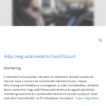
A kép "Forrás: Bosch" megjelöléssel a sajtó
számára díjmentesen felhasználható.
Adja meg adatvédelmi beállításait
Ennek a sajtóközleménynek a része:
Marketing
Jó évkezdés: a Bosch árbevétele minden üzleti
A weboldal funkcionalitási, kényelmi és statisztikai célokból cookie-kat
területen és régióban növekedett
használ. Azok a cookie-k és nyomkövető mechanizmusok, melyek
tehcnikailag nem feltétlenül szükségesek az oldal működéséhez, lehetővé
teszik számunkra, hogy jobb felhasználói élményt és egyedi ajánlatokat
(marketing cookie-kat és nyomkövető mechanizmusokat) nyújtsunk. Ezek
csak akkor használhatók, ha Ön előzetesen hozzájárult:
Tudjon meg többet
Fotó a kosárba