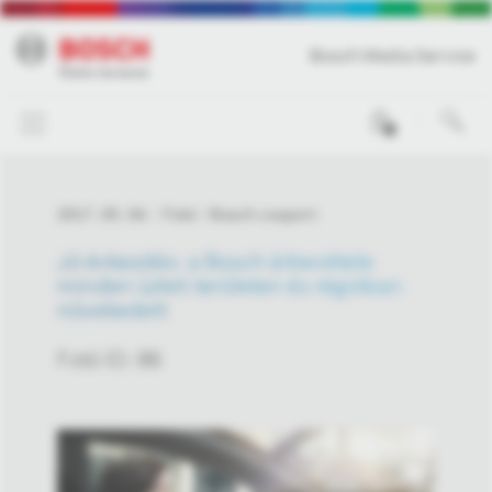
Bosch Media Service
0
2017. 05. 04.
Fotó
Bosch csoport
Jó évkezdés: a Bosch árbevétele
minden üzleti területen és régióban
növekedett
Fotó ID: 86