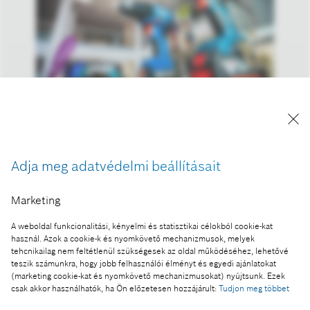
A kép "Forrás: Bosch" megjelöléssel a sajtó
számára díjmentesen felhasználható.
Adja meg adatvédelmi beállításait
Ennek a sajtóközleménynek a része:
Marketing
Kétszáz diák mérte össze robotépítő és
A weboldal funkcionalitási, kényelmi és statisztikai célokból cookie-kat
programozó tudását a jövő technológiáinak
használ. Azok a cookie-k és nyomkövető mechanizmusok, melyek
versenyén
tehcnikailag nem feltétlenül szükségesek az oldal működéséhez, lehetővé
teszik számunkra, hogy jobb felhasználói élményt és egyedi ajánlatokat
(marketing cookie-kat és nyomkövető mechanizmusokat) nyújtsunk. Ezek
csak akkor használhatók, ha Ön előzetesen hozzájárult:
Tudjon meg többet