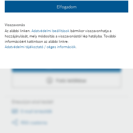
Fotó a kosárba
Elfogadom
Fotó letöltése
Visszavonás
Az alábbi linken:
Adatvédelmi beállítások
bármikor visszavonhatja a
hozzájárulását, mely módosítás a visszavonástól lép hatályba. További
információért kattintson az alábbi linkre:
Adatvédelmi tájékoztató / céges információk
.
Műveletek
Fotó a kosárba
Fotó letöltése
Értesüljön első kézből
E-mail értesítők
RSS csatorna