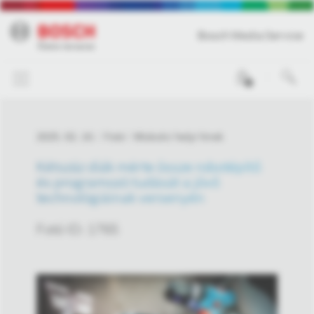
Bosch Media Service
0
2025. 02. 10.
Fotó
Miskolci helyi hírek
Kétszáz diák mérte össze robotépítő
és programozó tudását a jövő
technológiáinak versenyén
Fotó ID: 1765