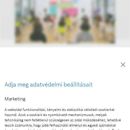
A magyarországi Bosch csoport részvételével indul
újra a nagysikerű Tanítsunk Magyarországért
program vállalati mentorlába, amely a
kistelepülésen élő diákokat segíti tanulmányaik
sikeres elvégzésében és a későbbi munkaerőpiaci
Adja meg adatvédelmi beállításait
elhelyezkedésben.
A kép "Forrás: Bosch" megjelöléssel a sajtó
Marketing
számára díjmentesen felhasználható.
A weboldal funkcionalitási, kényelmi és statisztikai célokból cookie-kat
használ. Azok a cookie-k és nyomkövető mechanizmusok, melyek
Ennek a sajtóközleménynek a része:
tehcnikailag nem feltétlenül szükségesek az oldal működéséhez, lehetővé
teszik számunkra, hogy jobb felhasználói élményt és egyedi ajánlatokat
Kistelepüléseken élő diákokat mentorál a Bosch