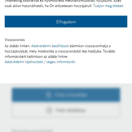
(marketing cookie-kat és nyomkövető mechanizmusokat) nyújtsunk. Ezek
csoport
csak akkor használhatók, ha Ön előzetesen hozzájárult:
Tudjon meg többet
Elfogadom
Fotó a kosárba
Visszavonás
Az alábbi linken:
Adatvédelmi beállítások
bármikor visszavonhatja a
hozzájárulását, mely módosítás a visszavonástól lép hatályba. További
Fotó letöltése
információért kattintson az alábbi linkre:
Adatvédelmi tájékoztató / céges információk
.
Műveletek
Fotó a kosárba
Fotó letöltése
Értesüljön első kézből