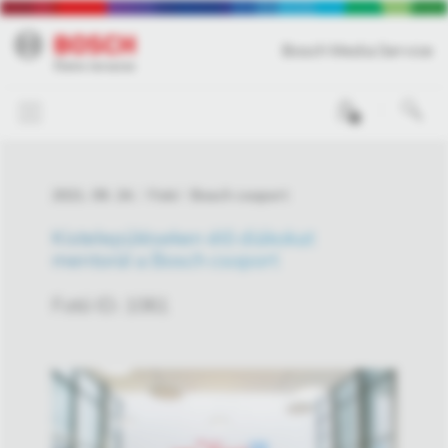
Bosch Media Service
0
2021. 09. 24.
Fotó
Bosch csoport
Kistelepüléseken élő diákokat
mentorál a Bosch csoport
Fotó ID: 1061