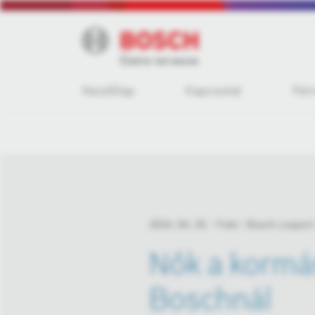
Kezdőlap
Kapcsolat
Fel
2024. 04. 25.
Fotó
Bosch csoport
Nők a kormá
Boschnál