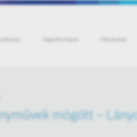
iratkozás
Céginformáció
Pályázatok
nyművek mögött – Lányo