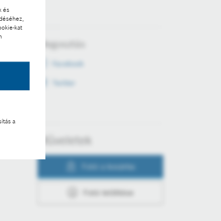
k és
ödéséhez,
ookie-kat
n
Megosztás
Facebook
Twitter
ítás a
Műveletek
Fotó a kosárba
Fotó letöltése