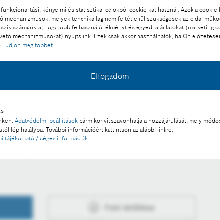
funkcionalitási, kényelmi és statisztikai célokból cookie-kat használ. Azok a cookie-
 mechanizmusok, melyek tehcnikailag nem feltétlenül szükségesek az oldal műk
eszik számunkra, hogy jobb felhasználói élményt és egyedi ajánlatokat (marketing c
ető mechanizmusokat) nyújtsunk. Ezek csak akkor használhatók, ha Ön előzetese
:
Tudjon meg többet
Elfogadom
rában
l a sajtó számára díjmentesen felhasználható.
ás
inken:
Adatvédelmi beállítások
bármikor visszavonhatja a hozzájárulását, mely módos
 a része:
tól lép hatályba. További információért kattintson az alábbi linkre:
i tájékoztató / céges információk
.
yok Napja a Boschnál
Fotó letöltése