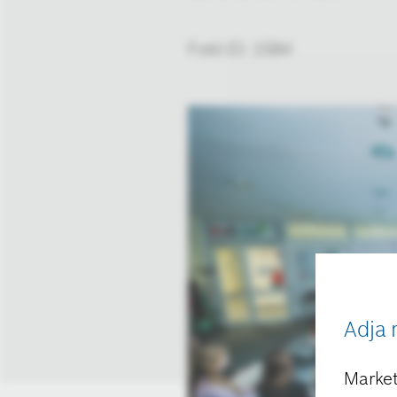
Fotó ID: 1584
Adja 
Market