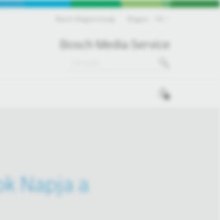
Bosch Magyarország
Magyar
HU
Bosch Media Service
0
k Napja a