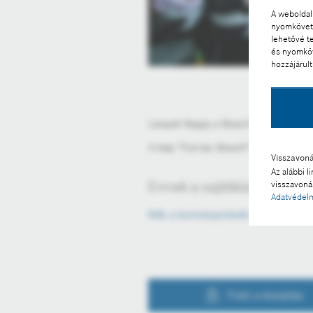
A weboldal 
nyomkövető
lehetővé t
és nyomköv
hozzájárult
Lányok Napja a Bosch maklári gyá
A kép "Forrás: Bosch" megjelölésse
Visszavon
Az alábbi l
Ennek a sajtóközleménynek
visszavonás
Adatvédelm
Nők a kormányművek mögött – Lán
Fotó a kosárba