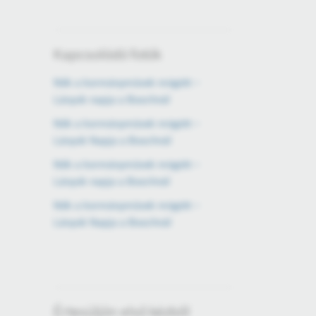
Kapcsolódó fotók
Nők a kormányművek mögött –
Lányok napja a Boschnál
Nők a kormányművek mögött –
Lányok Napja a Boschnál
Nők a kormányművek mögött –
Lányok napja a Boschnál
Nők a kormányművek mögött –
Lányok Napja a Boschnál
Értesüljön első kézből