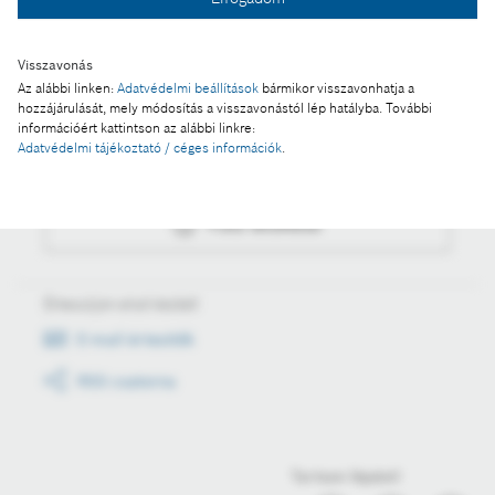
Fotó letöltése
Visszavonás
Az alábbi linken:
Adatvédelmi beállítások
bármikor visszavonhatja a
Műveletek
hozzájárulását, mely módosítás a visszavonástól lép hatályba. További
információért kattintson az alábbi linkre:
Adatvédelmi tájékoztató / céges információk
.
Fotó a kosárba
Fotó letöltése
Értesüljön első kézből
E-mail értesítők
RSS csatorna
Tartson lépést!