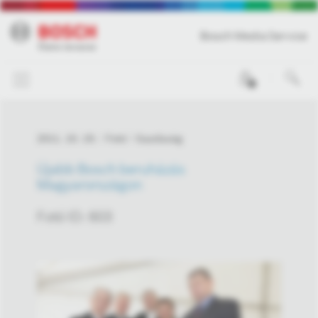
Bosch Media Service
0
2011. 10. 19.
Fotó
Gazdaság
Újabb Bosch beruházás
Magyarországon
Fotó ID: 603