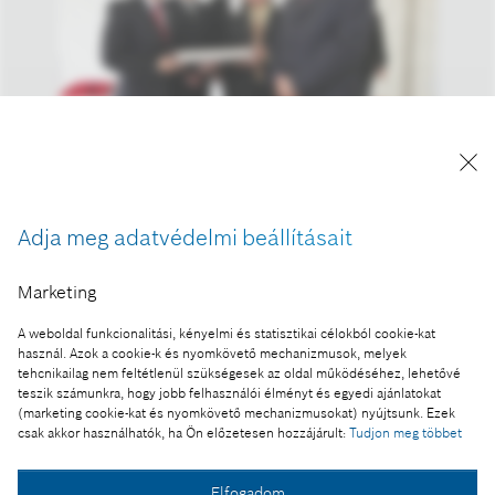
A kép "Forrás: Bosch" megjelöléssel a sajtó
számára díjmentesen felhasználható.
Adja meg adatvédelmi beállításait
Ennek a sajtóközleménynek a része:
Marketing
Újabb Bosch beruházás Magyarországon
A weboldal funkcionalitási, kényelmi és statisztikai célokból cookie-kat
használ. Azok a cookie-k és nyomkövető mechanizmusok, melyek
tehcnikailag nem feltétlenül szükségesek az oldal működéséhez, lehetővé
teszik számunkra, hogy jobb felhasználói élményt és egyedi ajánlatokat
(marketing cookie-kat és nyomkövető mechanizmusokat) nyújtsunk. Ezek
Fotó a kosárba
csak akkor használhatók, ha Ön előzetesen hozzájárult:
Tudjon meg többet
Elfogadom